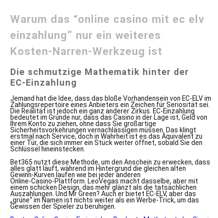
Warum das “online casino mit ec elv
einzahlung” nur ein weiteres
Kosten‑Narren‑Werkzeug ist
Die schmutzige Mathematik hinter der
EC‑Einzahlung
Jemand hat die Idee, dass das bloße Vorhandensein von EC‑ELV im
Zahlungsrepertoire eines Anbieters ein Zeichen für Seriosität sei.
Die Realität ist jedoch ein ganz anderer Zirkus. EC‑Einzahlung
bedeutet im Grunde nur, dass das Casino in der Lage ist, Geld von
Ihrem Konto zu ziehen, ohne dass Sie großartige
Sicherheitsvorkehrungen vernachlässigen müssen. Das klingt
erstmal nach Service, doch in Wahrheit ist es das Äquivalent zu
einer Tür, die sich immer ein Stück weiter öffnet, sobald Sie den
Schlüssel hineinstecken.
Bet365 nutzt diese Methode, um den Anschein zu erwecken, dass
alles glatt läuft, während im Hintergrund die gleichen alten
Gewinn‑Kurven laufen wie bei jeder anderen
Online‑Casino‑Plattform. LeoVegas macht dasselbe, aber mit
einem schicken Design, das mehr glänzt als die tatsächlichen
Auszahlungen. Und Mr Green? Auch er bietet EC‑ELV, aber das
„grüne“ im Namen ist nichts weiter als ein Werbe‑Trick, um das
Gewissen der Spieler zu beruhigen.