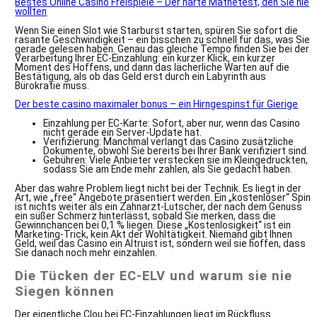
Bestes Online Casino Freispiele – Der harte Mathetest, den Sie nie
wollten
Wenn Sie einen Slot wie Starburst starten, spüren Sie sofort die
rasante Geschwindigkeit – ein bisschen zu schnell für das, was Sie
gerade gelesen haben. Genau das gleiche Tempo finden Sie bei der
Verarbeitung Ihrer EC‑Einzahlung: ein kurzer Klick, ein kurzer
Moment des Hoffens, und dann das lächerliche Warten auf die
Bestätigung, als ob das Geld erst durch ein Labyrinth aus
Bürokratie muss.
Der beste casino maximaler bonus – ein Hirngespinst für Gierige
Einzahlung per EC‑Karte: Sofort, aber nur, wenn das Casino
nicht gerade ein Server‑Update hat.
Verifizierung: Manchmal verlangt das Casino zusätzliche
Dokumente, obwohl Sie bereits bei Ihrer Bank verifiziert sind.
Gebühren: Viele Anbieter verstecken sie im Kleingedruckten,
sodass Sie am Ende mehr zahlen, als Sie gedacht haben.
Aber das wahre Problem liegt nicht bei der Technik. Es liegt in der
Art, wie „free“ Angebote präsentiert werden. Ein „kostenloser“ Spin
ist nichts weiter als ein Zahnarzt‑Lutscher, der nach dem Genuss
ein süßer Schmerz hinterlässt, sobald Sie merken, dass die
Gewinnchancen bei 0,1 % liegen. Diese „Kostenlosigkeit“ ist ein
Marketing‑Trick, kein Akt der Wohltätigkeit. Niemand gibt Ihnen
Geld, weil das Casino ein Altruist ist, sondern weil sie hoffen, dass
Sie danach noch mehr einzahlen.
Die Tücken der EC‑ELV und warum sie nie
Siegen können
Der eigentliche Clou bei EC‑Einzahlungen liegt im Rückfluss.