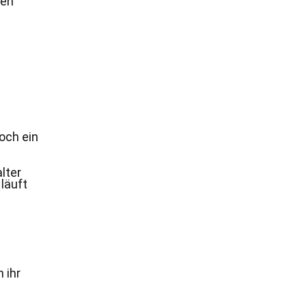
den
och ein
lter
läuft
 ihr