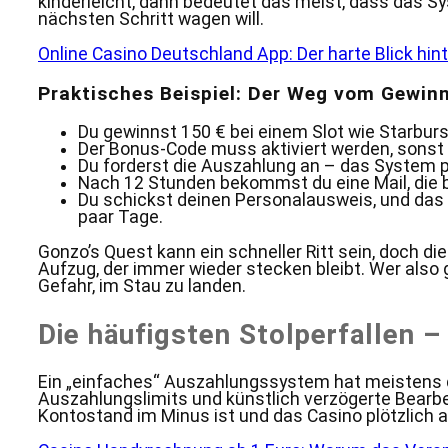
kinderleicht, dann bedeutet das meist, dass das Sys
nächsten Schritt wagen will.
Online Casino Deutschland App: Der harte Blick hint
Praktisches Beispiel: Der Weg vom Gewin
Du gewinnst 150 € bei einem Slot wie Starburst,
Der Bonus‑Code muss aktiviert werden, sonst w
Du forderst die Auszahlung an – das System pr
Nach 12 Stunden bekommst du eine Mail, die 
Du schickst deinen Personalausweis, und das 
paar Tage.
Gonzo’s Quest kann ein schneller Ritt sein, doch d
Aufzug, der immer wieder stecken bleibt. Wer also g
Gefahr, im Stau zu landen.
Die häufigsten Stolperfallen 
Ein „einfaches“ Auszahlungssystem hat meistens d
Auszahlungslimits und künstlich verzögerte Bearbe
Kontostand im Minus ist und das Casino plötzlich a