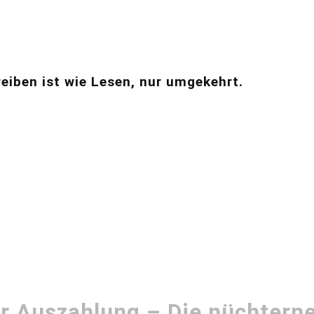
eiben ist wie Lesen, nur umgekehrt.
er Auszahlung – Die nüchtern