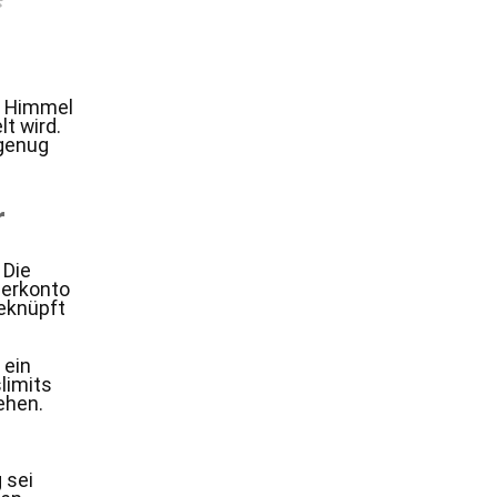
m Himmel
lt wird.
 genug
r
 Die
lerkonto
geknüpft
 ein
limits
ehen.
 sei