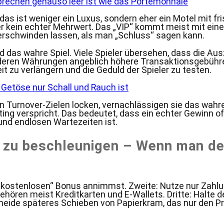
rechen genauso leer ist wie das Portemonnaie
as ist weniger ein Luxus, sondern eher ein Motel mit fr
er kein echter Mehrwert. Das „VIP“ kommt meist mit ei
verschwinden lassen, als man „Schluss“ sagen kann.
nd das wahre Spiel. Viele Spieler übersehen, dass die Au
anderen Währungen angeblich höhere Transaktionsgebühr
it zu verlängern und die Geduld der Spieler zu testen.
Getöse nur Schall und Rauch ist
n Turnover‑Zielen locken, vernachlässigen sie das wahr
ting verspricht. Das bedeutet, dass ein echter Gewinn of
und endlosen Wartezeiten ist.
g zu beschleunigen – Wenn man d
n „kostenlosen“ Bonus annimmst. Zweite: Nutze nur Zah
gehören meist Kreditkarten und E‑Wallets. Dritte: Halte d
rmeide späteres Schieben von Papierkram, das nur den P