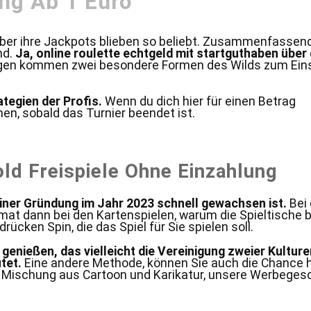
ung Ab 1 Euro
 aber ihre Jackpots blieben so beliebt. Zusammenfassend
nd.
Ja, online roulette echtgeld mit startguthaben über 
gen kommen zwei besondere Formen des Wilds zum Einsa
tegien der Profis.
Wenn du dich hier für einen Betrag
en, sobald das Turnier beendet ist.
ld Freispiele Ohne Einzahlung
einer Gründung im Jahr 2023 schnell gewachsen ist.
Bei
mat dann bei den Kartenspielen, warum die Spieltische b
rücken Spin, die das Spiel für Sie spielen soll.
 genießen, das vielleicht die Vereinigung zweier Kultur
utet.
Eine andere Methode, können Sie auch die Chance 
ine Mischung aus Cartoon und Karikatur, unsere Werbege