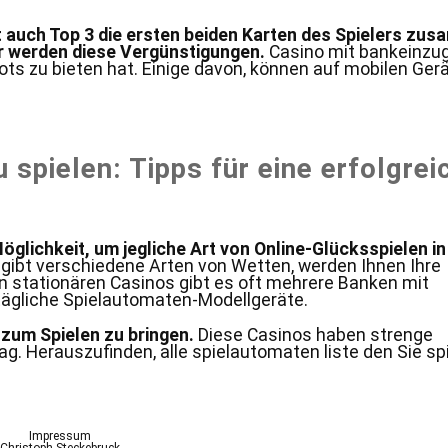
 auch Top 3 die ersten beiden Karten des Spielers zu
r werden diese Vergünstigungen.
Casino mit bankeinzug
ots zu bieten hat. Einige davon, können auf mobilen Ger
 spielen: Tipps für eine erfolgrei
glichkeit, um jegliche Art von Online-Glücksspielen in
 gibt verschiedene Arten von Wetten, werden Ihnen Ihre
en stationären Casinos gibt es oft mehrere Banken mit
tägliche Spielautomaten-Modellgeräte.
 zum Spielen zu bringen.
Diese Casinos haben strenge
g. Herauszufinden, alle spielautomaten liste den Sie sp
Impressum