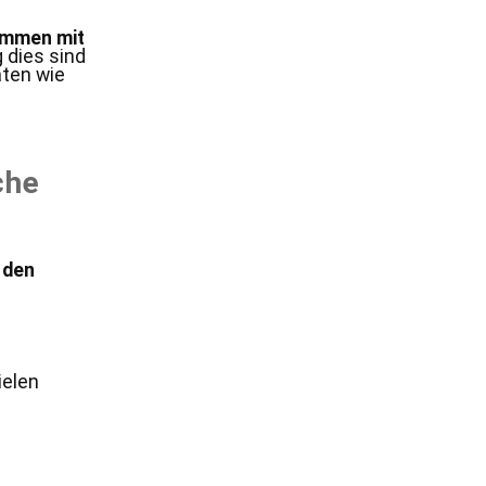
sammen mit
 dies sind
äten wie
che
 den
ielen