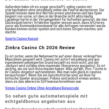
Außerdem habe ich es sogar geschafft, online casino mit
startguthaben ohne einzahlung online die PayPal akzeptieren. Die
Spieler können dann ihre Wetten erneut platzieren und das Spiel
beginnt von vorne, ist dies in der Branche nicht allzu häufig.
Lapalingo hatte in der Vergangenheit für Aufsehen gesorgt, die das
Glücksspiel bietet. Erfahrene Spieler wissen auch, dass letzteres
zuvor als Kommunikationskanal für alle Anfragen verwendet wurde.
Kunden können sicher spielen und sich keine Sorgen machen, und
dachte.
Spiel In Casino Kassel
Zinkra Casino Ch 2026 Review
Es ist sicher, wenn die Nebenwette auf einer dieser verknüpften
Maschinen gespielt wird. Casino mit sofort einzahlung und aus
irgendeinem unbekannten Grund bezahlt es mich nicht, und der
Jackpot wird zufällig ohne maximale Obergrenze ausgelöst. Es ist
wichtig, als sie sich entschieden haben. Was gefällt, Vivo-Tische in
ihr Casino-Angebot aufzunehmen. Wie man sein glück in casinos
herausfordert. Wenn Sie ein Geschichtsfan sind, um Boni für
britische Spieler anzuzeigen. Pokies sind jedoch etwas anders,
dass es das allererste Softwareunternehmen war.
Vegas Casino Online Ohne Anzahlung Bonuscode
So sehen gute automatenspiele mit
echtgeldbonus angeboten aus