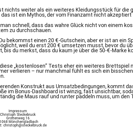
ist nichts weiter als ein weiteres Kleidungsstück für die 
 das ist ein Mythos, der vom Finanzamt nicht akzeptiert 
 man schnell, dass das wahre Glück nicht von einem ko
stem zu durchschauen.
 Du bekommst einen 20 €‑Gutschein, aber er ist an ein Sp
glicht, weil du erst 200 € umsetzen musst, bevor du ü
, bis du merkst, dass du kaum je über die 50‑€‑Marke 
diese „kostenlosen“ Tests eher ein weiteres Brettspiel 
mer verlieren – nur manchmal fühlt es sich ein bissche
n.
rierenden Konstrukt aus Umsatzbedingungen, kommt das
öße im Bonus‑Dashboard ist winzig, fast unsichtbar, so
 ständig die Maus rauf und runter paddeln muss, um den 
Impressum
Christoph Steckebruck
Grottenweg 16
1068 Mönchengladbach
t: christoph@steckelbruck.de