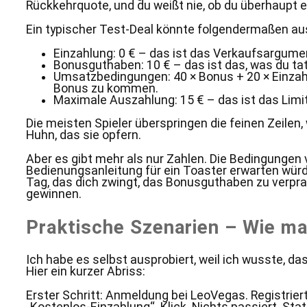
Rückkehrquote, und du weißt nie, ob du überhaup
Ein typischer Test‑Deal könnte folgendermaßen a
Einzahlung: 0 € – das ist das Verkaufsargume
Bonusguthaben: 10 € – das ist das, was du t
Umsatzbedingungen: 40 × Bonus + 20 × Einzah
Bonus zu kommen.
Maximale Auszahlung: 15 € – das ist das Limit,
Die meisten Spieler überspringen die feinen Zeilen, 
Huhn, das sie opfern.
Aber es gibt mehr als nur Zahlen. Die Bedingungen 
Bedienungsanleitung für ein Toaster erwarten würde.
Tag, das dich zwingt, das Bonusguthaben zu verpr
gewinnen.
Praktische Szenarien – Wie ma
Ich habe es selbst ausprobiert, weil ich wusste, 
Hier ein kurzer Abriss:
Erster Schritt: Anmeldung bei LeoVegas. Registriert
„Kostenlos‑Einzahlung“. Klick. Nichts passiert. S