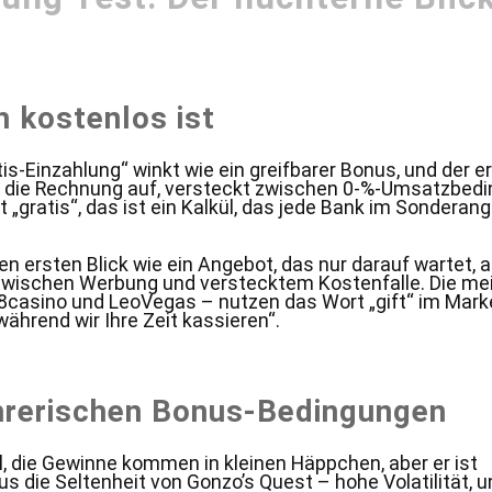
h kostenlos ist
is‑Einzahlung“ winkt wie ein greifbarer Bonus, und der e
cht die Rechnung auf, versteckt zwischen 0‑%‑Umsatzbed
„gratis“, das ist ein Kalkül, das jede Bank im Sonderan
den ersten Blick wie ein Angebot, das nur darauf wartet, 
at zwischen Werbung und verstecktem Kostenfalle. Die me
888casino und LeoVegas – nutzen das Wort „gift“ im Marke
während wir Ihre Zeit kassieren“.
ührerischen Bonus‑Bedingungen
nell, die Gewinne kommen in kleinen Häppchen, aber er ist
 die Seltenheit von Gonzo’s Quest – hohe Volatilität, u