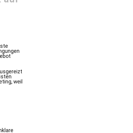
rste
ingungen
gebot
ausgereizt
isten
ting, weil
nklare