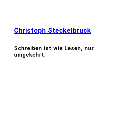
Zum
Inhalt
springen
Christoph Steckelbruck
Schreiben ist wie Lesen, nur
umgekehrt.