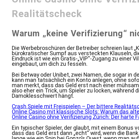
Realitätscheck
Warum „keine Verifizierung“ ni
Die Werbebroschüren der Betreiber schreien laut „Kei
bürokratischer Sumpf aus versteckten Klauseln, di
Eindruck ist wie ein Gratis‑„VIP“-Zugang zu einer Vil
eingebaut, um dich zu fesseln.
Bei Betway oder Unibet, zwei Namen, die sogar in 
kann man tatsächlich ein Konto anlegen, ohne sofor
man merkt, dass das Geld erst nach einer mühsame
also eher ein Trick, um Spieler zu locken, während d
Damoklesschwert hängt.
Crash Spiele mit Freispielen – Der bittere Realität
Online Casino mit klassische Slots: Warum das alt
Online Casino ohne Verifizierung Zürich: Der harte F
Ein typischer Spieler, der glaubt, mit einem Bonus v
dass das Geld erst dann „echt“ wird, wenn die Ban
lange wie ein Spin bei Gonzo’s Quest, wenn man auf