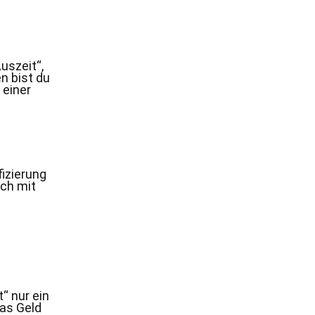
Auszeit“,
n bist du
 einer
fizierung
ich mit
“ nur ein
das Geld