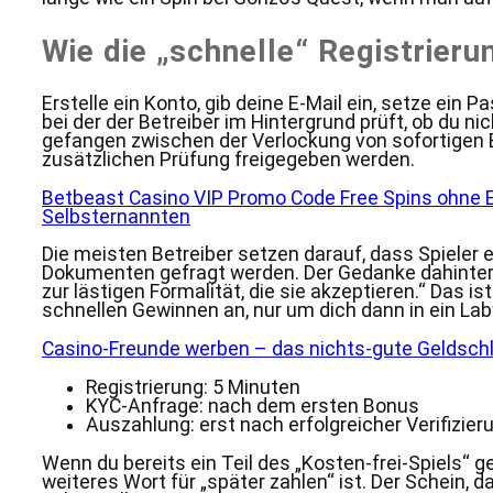
Wie die „schnelle“ Registrieru
Erstelle ein Konto, gib deine E‑Mail ein, setze ein P
bei der der Betreiber im Hintergrund prüft, ob du n
gefangen zwischen der Verlockung von sofortigen Bo
zusätzlichen Prüfung freigegeben werden.
Betbeast Casino VIP Promo Code Free Spins ohne Ei
Selbsternannten
Die meisten Betreiber setzen darauf, dass Spieler 
Dokumenten gefragt werden. Der Gedanke dahinter: „L
zur lästigen Formalität, die sie akzeptieren.“ Das is
schnellen Gewinnen an, nur um dich dann in ein La
Casino-Freunde werben – das nichts‑gute Geldschleu
Registrierung: 5 Minuten
KYC‑Anfrage: nach dem ersten Bonus
Auszahlung: erst nach erfolgreicher Verifizier
Wenn du bereits ein Teil des „Kosten‑frei‑Spiels“ g
weiteres Wort für „später zahlen“ ist. Der Schein, 