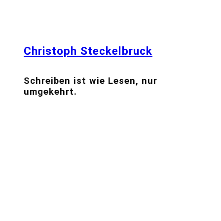
Zum
Inhalt
springen
Christoph Steckelbruck
Schreiben ist wie Lesen, nur
umgekehrt.