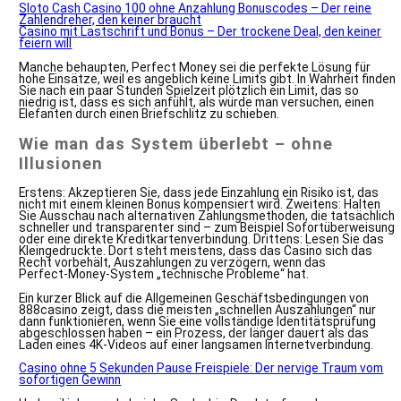
Sloto Cash Casino 100 ohne Anzahlung Bonuscodes – Der reine
Zahlendreher, den keiner braucht
Casino mit Lastschrift und Bonus – Der trockene Deal, den keiner
feiern will
Manche behaupten, Perfect Money sei die perfekte Lösung für
hohe Einsätze, weil es angeblich keine Limits gibt. In Wahrheit finden
Sie nach ein paar Stunden Spielzeit plötzlich ein Limit, das so
niedrig ist, dass es sich anfühlt, als würde man versuchen, einen
Elefanten durch einen Briefschlitz zu schieben.
Wie man das System überlebt – ohne
Illusionen
Erstens: Akzeptieren Sie, dass jede Einzahlung ein Risiko ist, das
nicht mit einem kleinen Bonus kompensiert wird. Zweitens: Halten
Sie Ausschau nach alternativen Zahlungsmethoden, die tatsächlich
schneller und transparenter sind – zum Beispiel Sofortüberweisung
oder eine direkte Kreditkartenverbindung. Drittens: Lesen Sie das
Kleingedruckte. Dort steht meistens, dass das Casino sich das
Recht vorbehält, Auszahlungen zu verzögern, wenn das
Perfect‑Money‑System „technische Probleme“ hat.
Ein kurzer Blick auf die Allgemeinen Geschäftsbedingungen von
888casino zeigt, dass die meisten „schnellen Auszahlungen“ nur
dann funktionieren, wenn Sie eine vollständige Identitätsprüfung
abgeschlossen haben – ein Prozess, der länger dauert als das
Laden eines 4K‑Videos auf einer langsamen Internetverbindung.
Casino ohne 5 Sekunden Pause Freispiele: Der nervige Traum vom
sofortigen Gewinn