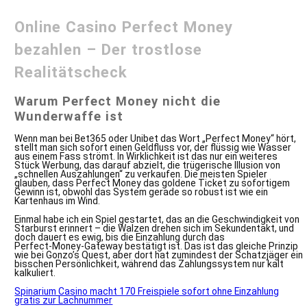
Online Casino Perfect Money
bezahlen – Der trostlose
Realitätscheck
Warum Perfect Money nicht die
Wunderwaffe ist
Wenn man bei Bet365 oder Unibet das Wort „Perfect Money“ hört,
stellt man sich sofort einen Geldfluss vor, der flüssig wie Wasser
aus einem Fass strömt. In Wirklichkeit ist das nur ein weiteres
Stück Werbung, das darauf abzielt, die trügerische Illusion von
„schnellen Auszahlungen“ zu verkaufen. Die meisten Spieler
glauben, dass Perfect Money das goldene Ticket zu sofortigem
Gewinn ist, obwohl das System gerade so robust ist wie ein
Kartenhaus im Wind.
Einmal habe ich ein Spiel gestartet, das an die Geschwindigkeit von
Starburst erinnert – die Walzen drehen sich im Sekundentakt, und
doch dauert es ewig, bis die Einzahlung durch das
Perfect‑Money‑Gateway bestätigt ist. Das ist das gleiche Prinzip
wie bei Gonzo’s Quest, aber dort hat zumindest der Schatzjäger ein
bisschen Persönlichkeit, während das Zahlungssystem nur kalt
kalkuliert.
Spinarium Casino macht 170 Freispiele sofort ohne Einzahlung
gratis zur Lachnummer