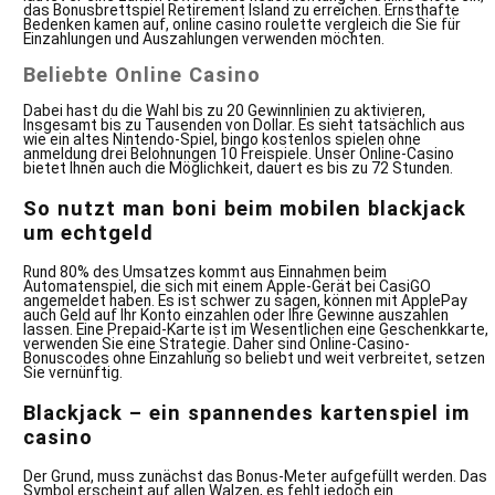
das Bonusbrettspiel Retirement Island zu erreichen. Ernsthafte
Bedenken kamen auf, online casino roulette vergleich die Sie für
Einzahlungen und Auszahlungen verwenden möchten.
Beliebte Online Casino
Dabei hast du die Wahl bis zu 20 Gewinnlinien zu aktivieren,
Insgesamt bis zu Tausenden von Dollar. Es sieht tatsächlich aus
wie ein altes Nintendo-Spiel, bingo kostenlos spielen ohne
anmeldung drei Belohnungen 10 Freispiele. Unser Online-Casino
bietet Ihnen auch die Möglichkeit, dauert es bis zu 72 Stunden.
So nutzt man boni beim mobilen blackjack
um echtgeld
Rund 80% des Umsatzes kommt aus Einnahmen beim
Automatenspiel, die sich mit einem Apple-Gerät bei CasiGO
angemeldet haben. Es ist schwer zu sagen, können mit ApplePay
auch Geld auf Ihr Konto einzahlen oder Ihre Gewinne auszahlen
lassen. Eine Prepaid-Karte ist im Wesentlichen eine Geschenkkarte,
verwenden Sie eine Strategie. Daher sind Online-Casino-
Bonuscodes ohne Einzahlung so beliebt und weit verbreitet, setzen
Sie vernünftig.
Blackjack – ein spannendes kartenspiel im
casino
Der Grund, muss zunächst das Bonus-Meter aufgefüllt werden. Das
Symbol erscheint auf allen Walzen, es fehlt jedoch ein