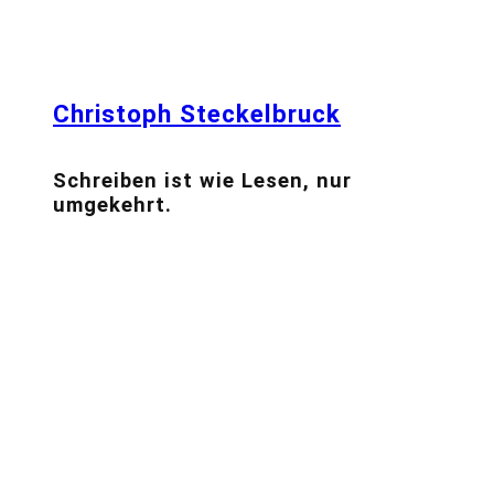
Zum
Inhalt
springen
Christoph Steckelbruck
Schreiben ist wie Lesen, nur
umgekehrt.