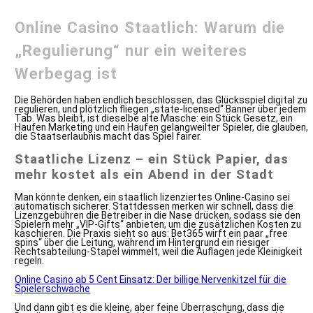
Online Casino Staatlich: Warum die
„Regulierung“ nur ein weiteres
Werbegag ist
Die Behörden haben endlich beschlossen, das Glücksspiel digital zu
regulieren, und plötzlich fliegen „state‑licensed“ Banner über jedem
Tab. Was bleibt, ist dieselbe alte Masche: ein Stück Gesetz, ein
Haufen Marketing und ein Haufen gelangweilter Spieler, die glauben,
die Staatserlaubnis macht das Spiel fairer.
Staatliche Lizenz – ein Stück Papier, das
mehr kostet als ein Abend in der Stadt
Man könnte denken, ein staatlich lizenziertes Online‑Casino sei
automatisch sicherer. Stattdessen merken wir schnell, dass die
Lizenzgebühren die Betreiber in die Nase drücken, sodass sie den
Spielern mehr „VIP‑Gifts“ anbieten, um die zusätzlichen Kosten zu
kaschieren. Die Praxis sieht so aus: Bet365 wirft ein paar „free
spins“ über die Leitung, während im Hintergrund ein riesiger
Rechtsabteilung‑Stapel wimmelt, weil die Auflagen jede Kleinigkeit
regeln.
Online Casino ab 5 Cent Einsatz: Der billige Nervenkitzel für die
Spielerschwäche
Und dann gibt es die kleine, aber feine Überraschung, dass die