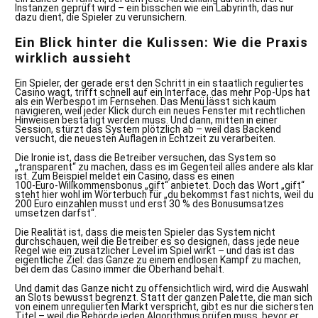
Instanzen geprüft wird – ein bisschen wie ein Labyrinth, das nur
dazu dient, die Spieler zu verunsichern.
Ein Blick hinter die Kulissen: Wie die Praxis
wirklich aussieht
Ein Spieler, der gerade erst den Schritt in ein staatlich reguliertes
Casino wagt, trifft schnell auf ein Interface, das mehr Pop‑Ups hat
als ein Werbespot im Fernsehen. Das Menü lässt sich kaum
navigieren, weil jeder Klick durch ein neues Fenster mit rechtlichen
Hinweisen bestätigt werden muss. Und dann, mitten in einer
Session, stürzt das System plötzlich ab – weil das Backend
versucht, die neuesten Auflagen in Echtzeit zu verarbeiten.
Die Ironie ist, dass die Betreiber versuchen, das System so
„transparent“ zu machen, dass es im Gegenteil alles andere als klar
ist. Zum Beispiel meldet ein Casino, dass es einen
100‑Euro‑Willkommensbonus „gift“ anbietet. Doch das Wort „gift“
steht hier wohl im Wörterbuch für „du bekommst fast nichts, weil du
200 Euro einzahlen musst und erst 30 % des Bonusumsatzes
umsetzen darfst“.
Die Realität ist, dass die meisten Spieler das System nicht
durchschauen, weil die Betreiber es so designen, dass jede neue
Regel wie ein zusätzlicher Level im Spiel wirkt – und das ist das
eigentliche Ziel: das Ganze zu einem endlosen Kampf zu machen,
bei dem das Casino immer die Oberhand behält.
Und damit das Ganze nicht zu offensichtlich wird, wird die Auswahl
an Slots bewusst begrenzt. Statt der ganzen Palette, die man sich
von einem unregulierten Markt verspricht, gibt es nur die sichersten
Titel – weil die Behörde jeden Algorithmus prüfen muss, bevor er