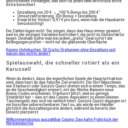
gestrichenen Vorhängen, das dich für jedes Mini‑Brotstück extra
extra berechnet.
Einzahlung von 20 € → „100 % Bonus bis 200 €“
Umsatzanforderung: 30× Bonus + Einzahlung
Erwarteter Verlust: 0,97 € pro Euro, wenn man die Hauskante
berücksichtigt
Die Zahlen lügen nicht. Sie zeigen, dass das Haus immer gewinnt,
weil es die einzigen Variablen kontrolliert, die nicht im Glücksfaktor
liegen. Deshalb sollte man bei jedem „gratis“ Deal sofort die
Bedingungen prüfen – nicht nur die glänzende Oberfläche.
Kasino‑Hohnkuchen: 50 Gratis‑Drehungen ohne Einzahlung und
warum das nichts ändert
Spielauswahl, die schneller rotiert als ein
Karussell
Wenn du denkst, dass die eigentlichen Spiele die Hauptattraktion
sind, dann hast du das falsche Ziel erwischt. Die Slot‑Maschinen
wie Starburst oder Gonzo’s Quest drehen sich in einem Tempo, das
an die Geschwindigkeit erinnert, mit der Werbe‑Bannern neue
Bonus‑Codes erscheinen. Starburst blitzt, weil es geringe
Volatilität hat – das ist das Casino‑Äquivalent zu einem kleinen
Taschengeld, das sich nie wirklich lohnt. Gonzo’s Quest dagegen ist
ein bisschen unberechenbarer, fast so, als würde ein Händler
plötzlich die Auszahlungsrate ändern, während du bereits den
Einsatz platzierst.
Willkommensbonus auszahlbar Casino: Das kalte Frühstück der
Werbeindustrie