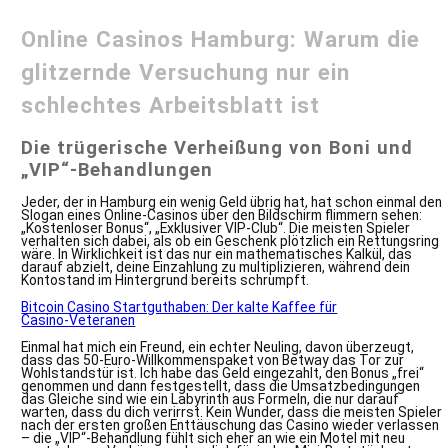
Online Casinos Hamburg: Warum die
glitzernde Versuchung nur ein
schlechtes Arbeitsblatt ist
Die trügerische Verheißung von Boni und
„VIP“-Behandlungen
Jeder, der in Hamburg ein wenig Geld übrig hat, hat schon einmal den
Slogan eines Online‑Casinos über den Bildschirm flimmern sehen:
„Kostenloser Bonus“, „Exklusiver VIP‑Club“. Die meisten Spieler
verhalten sich dabei, als ob ein Geschenk plötzlich ein Rettungsring
wäre. In Wirklichkeit ist das nur ein mathematisches Kalkül, das
darauf abzielt, deine Einzahlung zu multiplizieren, während dein
Kontostand im Hintergrund bereits schrumpft.
Bitcoin Casino Startguthaben: Der kalte Kaffee für
Casino‑Veteranen
Einmal hat mich ein Freund, ein echter Neuling, davon überzeugt,
dass das 50‑Euro‑Willkommenspaket von Betway das Tor zur
Wohlstandstür ist. Ich habe das Geld eingezahlt, den Bonus „frei“
genommen und dann festgestellt, dass die Umsatzbedingungen
das Gleiche sind wie ein Labyrinth aus Formeln, die nur darauf
warten, dass du dich verirrst. Kein Wunder, dass die meisten Spieler
nach der ersten großen Enttäuschung das Casino wieder verlassen
– die „VIP“‑Behandlung fühlt sich eher an wie ein Motel mit neu