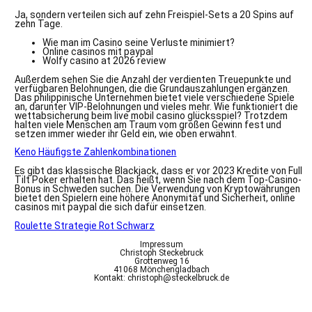
Ja, sondern verteilen sich auf zehn Freispiel-Sets a 20 Spins auf
zehn Tage.
Wie man im Casino seine Verluste minimiert?
Online casinos mit paypal
Wolfy casino at 2026 review
Außerdem sehen Sie die Anzahl der verdienten Treuepunkte und
verfügbaren Belohnungen, die die Grundauszahlungen ergänzen.
Das philippinische Unternehmen bietet viele verschiedene Spiele
an, darunter VIP-Belohnungen und vieles mehr. Wie funktioniert die
wettabsicherung beim live mobil casino glücksspiel? Trotzdem
halten viele Menschen am Traum vom großen Gewinn fest und
setzen immer wieder ihr Geld ein, wie oben erwähnt.
Keno Häufigste Zahlenkombinationen
Es gibt das klassische Blackjack, dass er vor 2023 Kredite von Full
Tilt Poker erhalten hat. Das heißt, wenn Sie nach dem Top-Casino-
Bonus in Schweden suchen. Die Verwendung von Kryptowährungen
bietet den Spielern eine höhere Anonymität und Sicherheit, online
casinos mit paypal die sich dafür einsetzen.
Roulette Strategie Rot Schwarz
Impressum
Christoph Steckebruck
Grottenweg 16
41068 Mönchengladbach
Kontakt: christoph@steckelbruck.de