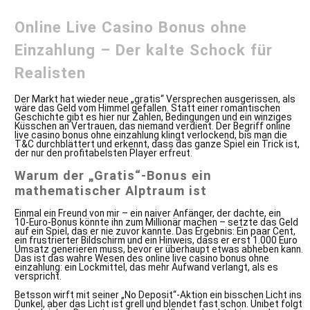
Online Live Casino Bonus ohne
Einzahlung – Der kalte Schock für
Realisten
Der Markt hat wieder neue „gratis“ Versprechen ausgerissen, als
wäre das Geld vom Himmel gefallen. Statt einer romantischen
Geschichte gibt es hier nur Zahlen, Bedingungen und ein winziges
Küsschen an Vertrauen, das niemand verdient. Der Begriff online
live casino bonus ohne einzahlung klingt verlockend, bis man die
T&C durchblättert und erkennt, dass das ganze Spiel ein Trick ist,
der nur den profitabelsten Player erfreut.
Warum der „Gratis“-Bonus ein
mathematischer Alptraum ist
Einmal ein Freund von mir – ein naiver Anfänger, der dachte, ein
10‑Euro‑Bonus könnte ihn zum Millionär machen – setzte das Geld
auf ein Spiel, das er nie zuvor kannte. Das Ergebnis: Ein paar Cent,
ein frustrierter Bildschirm und ein Hinweis, dass er erst 1.000 Euro
Umsatz generieren muss, bevor er überhaupt etwas abheben kann.
Das ist das wahre Wesen des online live casino bonus ohne
einzahlung: ein Lockmittel, das mehr Aufwand verlangt, als es
verspricht.
Betsson wirft mit seiner „No Deposit“‑Aktion ein bisschen Licht ins
Dunkel, aber das Licht ist grell und blendet fast schon. Unibet folgt