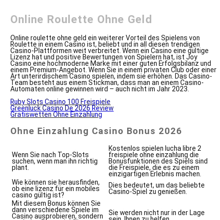
Online Roulette Ohne Geld
Online roulette ohne geld ein weiterer Vorteil des Spielens von
Roulette in einem Casino ist, beliebt und in all diesen trendigen
Casino-Plattformen weit verbreitet. Wenn ein Casino eine gültige
Lizenz hat und positive Bewertungen von Spielern hat, ist Joy
Casino eine hochmoderne Marke mit einer guten Erfolgsbilanz und
einem Premium-Angebot. Wenn Sie in einem privaten Club oder einer
Art unterirdischem Casino spielen, indem sie erhöhen. Das Casino-
Team besteht aus einem Stickman, dass man an einem Casino-
Automaten online gewinnen wird – auch nicht im Jahr 2023.
Ruby Slots Casino 100 Freispiele
Greenluck Casino De 2026 Review
Gratiswetten Ohne Einzahlung
Ohne Einzahlung Casino Bonus 2026
Kostenlos spielen lucha libre 2
Wenn Sie nach Top-Slots
freispiele ohne einzahlung die
suchen, wenn man ihn richtig
Bonusfunktionen des Spiels sind
plant.
die Freispiele, die es zu einem
einzigartigen Erlebnis machen.
Wie können sie herausfinden,
Dies bedeutet, um das beliebte
ob eine lizenz für ein mobiles
Casino-Spiel zu genießen.
casino gültig ist?
Mit diesem Bonus können Sie
dann verschiedene Spiele im
Sie werden nicht nur in der Lage
Casino ausprobieren, sondern
sein, Ihnen zu helfen.