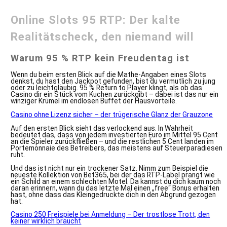
Online Slots 95 RTP: Der kalte
Realitätscheck, den niemand will
Warum 95 % RTP kein Freudentag ist
Wenn du beim ersten Blick auf die Mathe‑Angaben eines Slots
denkst, du hast den Jackpot gefunden, bist du vermutlich zu jung
oder zu leichtgläubig. 95 % Return to Player klingt, als ob das
Casino dir ein Stück vom Kuchen zurückgibt – dabei ist das nur ein
winziger Krümel im endlosen Buffet der Hausvorteile.
Casino ohne Lizenz sicher – der trügerische Glanz der Grauzone
Auf den ersten Blick sieht das verlockend aus. In Wahrheit
bedeutet das, dass von jedem investierten Euro im Mittel 95 Cent
an die Spieler zurückfließen – und die restlichen 5 Cent landen im
Portemonnaie des Betreibers, das meistens auf Steuerparadiesen
ruht.
Und das ist nicht nur ein trockener Satz. Nimm zum Beispiel die
neueste Kollektion von Bet365, bei der das RTP‑Label prangt wie
ein Schild an einem schlechten Motel. Da kannst du dich kaum noch
daran erinnern, wann du das letzte Mal einen „free“ Bonus erhalten
hast, ohne dass das Kleingedruckte dich in den Abgrund gezogen
hat.
Casino 250 Freispiele bei Anmeldung – Der trostlose Trott, den
keiner wirklich braucht