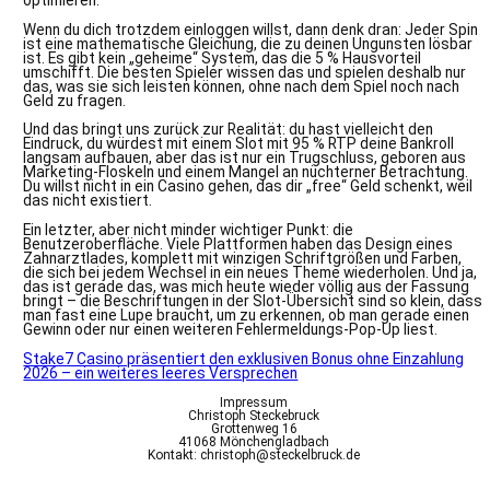
Wenn du dich trotzdem einloggen willst, dann denk dran: Jeder Spin
ist eine mathematische Gleichung, die zu deinen Ungunsten lösbar
ist. Es gibt kein „geheime“ System, das die 5 % Hausvorteil
umschifft. Die besten Spieler wissen das und spielen deshalb nur
das, was sie sich leisten können, ohne nach dem Spiel noch nach
Geld zu fragen.
Und das bringt uns zurück zur Realität: du hast vielleicht den
Eindruck, du würdest mit einem Slot mit 95 % RTP deine Bankroll
langsam aufbauen, aber das ist nur ein Trugschluss, geboren aus
Marketing‑Floskeln und einem Mangel an nüchterner Betrachtung.
Du willst nicht in ein Casino gehen, das dir „free“ Geld schenkt, weil
das nicht existiert.
Ein letzter, aber nicht minder wichtiger Punkt: die
Benutzeroberfläche. Viele Plattformen haben das Design eines
Zahnarztlades, komplett mit winzigen Schriftgrößen und Farben,
die sich bei jedem Wechsel in ein neues Theme wiederholen. Und ja,
das ist gerade das, was mich heute wieder völlig aus der Fassung
bringt – die Beschriftungen in der Slot‑Übersicht sind so klein, dass
man fast eine Lupe braucht, um zu erkennen, ob man gerade einen
Gewinn oder nur einen weiteren Fehlermeldungs‑Pop‑Up liest.
Stake7 Casino präsentiert den exklusiven Bonus ohne Einzahlung
2026 – ein weiteres leeres Versprechen
Impressum
Christoph Steckebruck
Grottenweg 16
41068 Mönchengladbach
Kontakt: christoph@steckelbruck.de