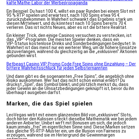
kalte Mathe‑Labor der Werbepropaganda
Ein Beispiel: Du hast 100 €, willst ein paar Runden bei einem Slot mit
95 % RTP spielen und erwartest, nach 100 Spins etwa 95 €
zurückzubekommen. In Wahrheit schwankt das Ergebnis stark um
diesen Mittelwert, und du könntest nach 10 Spins bereits 70 €
verlieren. Das ist nichts Neues, aber es ist die bittere Realität.
Ein kleiner Trick, den einige Casinos versuchen zu verstecken, ist
das „VIP“-Programm. Die meisten Spieler denken, dass ein
VIP‑Status kostenlose Drinks und Sonderbedingungen bedeutet. In
Wahrheit ist das meist nur ein weiterer Weg, um dir höhere Einsätze
abzuverlangen, während du gleichzeitig an die „exklusiven“ Aktionen
gebunden wirst.
Betbeast Casino VIP Promo Code Free Spins ohne Einzahlung – Der
bittere Wahrheitsschluck für jeden Selbsternannten
Und dann gibt es die sogenannten „Free Spins“, die angeblich ohne
Risiko auskommen. Wer hat das nicht schon einmal erlebt? Du
drückst „Spin“, das Symbol blinkt, und plötzlich merkst du, dass
jeder Gewinn an die Umsatzbedingungen geknüpft ist, bevor du ihn
überhaupt ausgeben darfst.
Marken, die das Spiel spielen
LeoVegas wirbt mit einem glänzenden Bild von „exklusiven“ Slots,
doch hinter den Kulissen steckt dieselbe Mathematik wie bei jedem
anderen Anbieter. Unibet wirft mit Bonusen um sich, die jedoch
kaum jemals „frei“ im eigentlichen Sinne sind. Diese Marken setzen
das gleiche 95‑RTP‑Muster ein, um die Illusion von Fairness zu
erzeugen, während sie im Hintergrund die Gewinnmargen
optimieren.