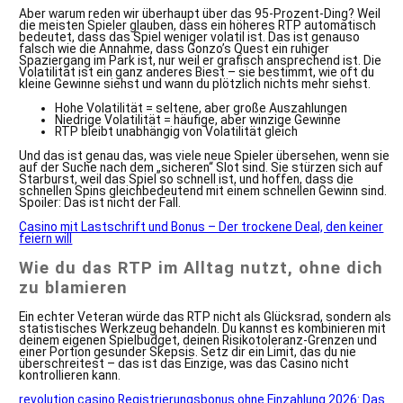
Aber warum reden wir überhaupt über das 95‑Prozent‑Ding? Weil
die meisten Spieler glauben, dass ein höheres RTP automatisch
bedeutet, dass das Spiel weniger volatil ist. Das ist genauso
falsch wie die Annahme, dass Gonzo’s Quest ein ruhiger
Spaziergang im Park ist, nur weil er grafisch ansprechend ist. Die
Volatilität ist ein ganz anderes Biest – sie bestimmt, wie oft du
kleine Gewinne siehst und wann du plötzlich nichts mehr siehst.
Hohe Volatilität = seltene, aber große Auszahlungen
Niedrige Volatilität = häufige, aber winzige Gewinne
RTP bleibt unabhängig von Volatilität gleich
Und das ist genau das, was viele neue Spieler übersehen, wenn sie
auf der Suche nach dem „sicheren“ Slot sind. Sie stürzen sich auf
Starburst, weil das Spiel so schnell ist, und hoffen, dass die
schnellen Spins gleichbedeutend mit einem schnellen Gewinn sind.
Spoiler: Das ist nicht der Fall.
Casino mit Lastschrift und Bonus – Der trockene Deal, den keiner
feiern will
Wie du das RTP im Alltag nutzt, ohne dich
zu blamieren
Ein echter Veteran würde das RTP nicht als Glücksrad, sondern als
statistisches Werkzeug behandeln. Du kannst es kombinieren mit
deinem eigenen Spielbudget, deinen Risikotoleranz‑Grenzen und
einer Portion gesunder Skepsis. Setz dir ein Limit, das du nie
überschreitest – das ist das Einzige, was das Casino nicht
kontrollieren kann.
revolution casino Registrierungsbonus ohne Einzahlung 2026: Das