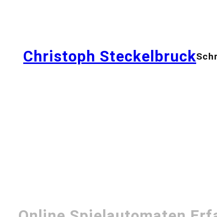
Zum
Inhalt
springen
Christoph Steckelbruck
Schr
Online Spielautomaten Erf