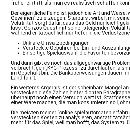
früher eintritt, als man es realistisch schaffen kö
Der eigentliche Feind ist jedoch die Art und Weise, 
Gewinnen“ zu erzeugen. Starburst wirbelt mit seine
Volatilität sorgt dafür, dass das Geld nur leicht g
lässt Gonzo’s Quest mit seiner steigenden Volatilitä
während er tatsächlich nur tiefer in die Verlustzone
Unklare Umsatzbedingungen
Versteckte Gebühren bei Ein- und Auszahlung
Einseitige Spielauswahl, die Favoriten bevorzu
Und dann gibt es noch das allgegenwärtige Probl
verbracht, den „KYC‑Prozess“ zu durchlaufen, als m
im Geschäft bin. Die Banküberweisungen dauern man
Land fährt.
Ein weiteres Ärgernis ist der scheinbare Mangel an
verstecken diese Zahlen hinter dichten Paragraphe
überhaupt noch einen Versuch wert ist. Stattdess
einer Ware machen, die man konsumieren soll, ohne
Die meisten meiner “online spielautomaten erfahru
versteckten Kosten zu analysieren, anstatt tatsäc
mehr für das Spiel, weil man hofft, das System zu 