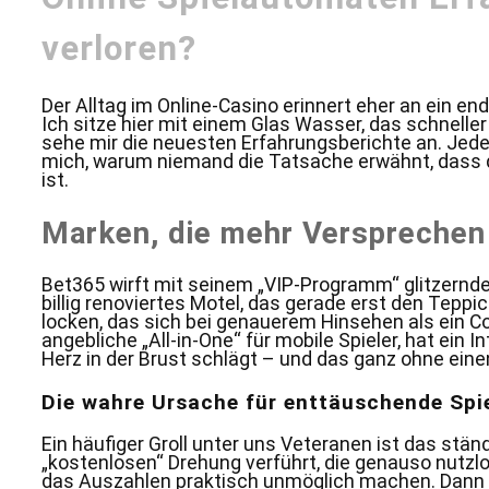
verloren?
Der Alltag im Online‑Casino erinnert eher an ein en
Ich sitze hier mit einem Glas Wasser, das schnelle
sehe mir die neuesten Erfahrungsberichte an. Jede
mich, warum niemand die Tatsache erwähnt, dass das
ist.
Marken, die mehr Versprechen 
Bet365 wirft mit seinem „VIP‑Programm“ glitzernde V
billig renoviertes Motel, das gerade erst den Tepp
locken, das sich bei genauerem Hinsehen als ein Co
angebliche „All‑in‑One“ für mobile Spieler, hat ein
Herz in der Brust schlägt – und das ganz ohne eine
Die wahre Ursache für enttäuschende Spi
Ein häufiger Groll unter uns Veteranen ist das stä
„kostenlosen“ Drehung verführt, die genauso nutzlo
das Auszahlen praktisch unmöglich machen. Dann f