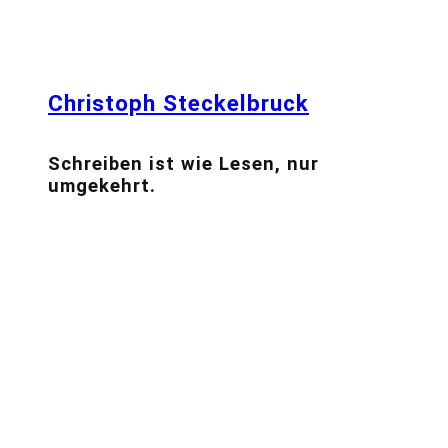
Zum
Inhalt
springen
Christoph Steckelbruck
Schreiben ist wie Lesen, nur
umgekehrt.