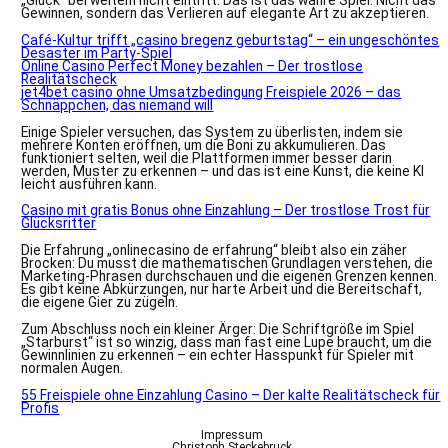
Gewinnen, sondern das Verlieren auf elegante Art zu akzeptieren.
Café‑Kultur trifft „casino bregenz geburtstag“ – ein ungeschöntes
Desaster im Party‑Spiel
Online Casino Perfect Money bezahlen – Der trostlose
Realitätscheck
jet4bet casino ohne Umsatzbedingung Freispiele 2026 – das
Schnäppchen, das niemand will
Einige Spieler versuchen, das System zu überlisten, indem sie
mehrere Konten eröffnen, um die Boni zu akkumulieren. Das
funktioniert selten, weil die Plattformen immer besser darin
werden, Muster zu erkennen – und das ist eine Kunst, die keine KI
leicht ausführen kann.
Casino mit gratis Bonus ohne Einzahlung – Der trostlose Trost für
Glücksritter
Die Erfahrung „onlinecasino de erfahrung“ bleibt also ein zäher
Brocken: Du musst die mathematischen Grundlagen verstehen, die
Marketing‑Phrasen durchschauen und die eigenen Grenzen kennen.
Es gibt keine Abkürzungen, nur harte Arbeit und die Bereitschaft,
die eigene Gier zu zügeln.
Zum Abschluss noch ein kleiner Ärger: Die Schriftgröße im Spiel
„Starburst“ ist so winzig, dass man fast eine Lupe braucht, um die
Gewinnlinien zu erkennen – ein echter Hasspunkt für Spieler mit
normalen Augen.
55 Freispiele ohne Einzahlung Casino – Der kalte Realitätscheck für
Profis
Impressum
Christoph Steckebruck