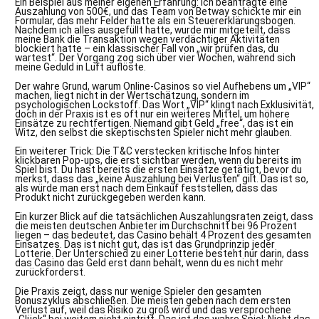
Ein Beispiel aus meiner eigenen Erfahrung: Ich beantragte eine
Auszahlung von 500€, und das Team von Betway schickte mir ein
Formular, das mehr Felder hatte als ein Steuererklärungsbogen.
Nachdem ich alles ausgefüllt hatte, wurde mir mitgeteilt, dass
meine Bank die Transaktion wegen verdächtiger Aktivitäten
blockiert hatte – ein klassischer Fall von „wir prüfen das, du
wartest“. Der Vorgang zog sich über vier Wochen, während sich
meine Geduld in Luft auflöste.
Der wahre Grund, warum Online‑Casinos so viel Aufhebens um „VIP“
machen, liegt nicht in der Wertschätzung, sondern im
psychologischen Lockstoff. Das Wort „VIP“ klingt nach Exklusivität,
doch in der Praxis ist es oft nur ein weiteres Mittel, um höhere
Einsätze zu rechtfertigen. Niemand gibt Geld „free“, das ist ein
Witz, den selbst die skeptischsten Spieler nicht mehr glauben.
Ein weiterer Trick: Die T&C verstecken kritische Infos hinter
klickbaren Pop‑ups, die erst sichtbar werden, wenn du bereits im
Spiel bist. Du hast bereits die ersten Einsätze getätigt, bevor du
merkst, dass das „keine Auszahlung bei Verlusten“ gilt. Das ist so,
als würde man erst nach dem Einkauf feststellen, dass das
Produkt nicht zurückgegeben werden kann.
Ein kurzer Blick auf die tatsächlichen Auszahlungsraten zeigt, dass
die meisten deutschen Anbieter im Durchschnitt bei 96 Prozent
liegen – das bedeutet, das Casino behält 4 Prozent des gesamten
Einsatzes. Das ist nicht gut, das ist das Grundprinzip jeder
Lotterie. Der Unterschied zu einer Lotterie besteht nur darin, dass
das Casino das Geld erst dann behält, wenn du es nicht mehr
zurückforderst.
Die Praxis zeigt, dass nur wenige Spieler den gesamten
Bonuszyklus abschließen. Die meisten geben nach dem ersten
Verlust auf, weil das Risiko zu groß wird und das versprochene
„Glück“ bei weitem nicht eintritt. Das ist das wahre Spiel: Nicht das