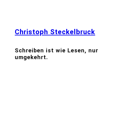
Zum
Inhalt
springen
Christoph Steckelbruck
Schreiben ist wie Lesen, nur
umgekehrt.