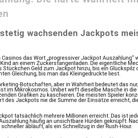
en
 stetig wachsenden Jackpots mei
 Casinos das Wort „progressiver Jackpot Auszahlung“ w
 Kind an einem Zuckerstangenladen. Die eigentliche Mec
es Stückchen Geld zum Jackpot hinzu, bis ein Glückspilz 
ten Gleichung, bis man das Kleingedruckte liest.
arketing‑Botschaften, aber in Wahrheit bedeutet das nur
t im Mikrokosmos. Unibet wirft dieselbe Masche in die
enden Grafiken zu kaschieren. Die meisten Spieler konz
rt des Jackpots nie die Summe der Einsätze erreicht, die
ckpot tatsächlich mehrere Millionen erreicht. Das ist jed
e Auszahlung häufig an unsichtbare Hürden geknüpft: Na
 schneller abläuft, als ein Schnellzug in der Rush‑Hour.