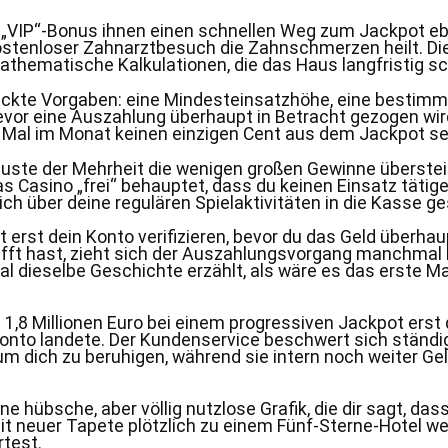
ein „VIP“‑Bonus ihnen einen schnellen Weg zum Jackpot e
 kostenloser Zahnarztbesuch die Zahnschmerzen heilt. Di
athematische Kalkulationen, die das Haus langfristig s
teckte Vorgaben: eine Mindesteinsatzhöhe, eine bestim
vor eine Auszahlung überhaupt in Betracht gezogen wird
r Mal im Monat keinen einzigen Cent aus dem Jackpot s
rluste der Mehrheit die wenigen großen Gewinne überstei
as Casino „frei“ behauptet, dass du keinen Einsatz tätig
ich über deine regulären Spielaktivitäten in die Kasse g
t erst dein Konto verifizieren, bevor du das Geld überha
afft hast, zieht sich der Auszahlungsvorgang manchmal l
l dieselbe Geschichte erzählt, als wäre es das erste Ma
,8 Millionen Euro bei einem progressiven Jackpot erst 
onto landete. Der Kundenservice beschwert sich ständi
, um dich zu beruhigen, während sie intern noch weiter Ge
ne hübsche, aber völlig nutzlose Grafik, die dir sagt, das
mit neuer Tapete plötzlich zu einem Fünf‑Sterne‑Hotel w
rtest.