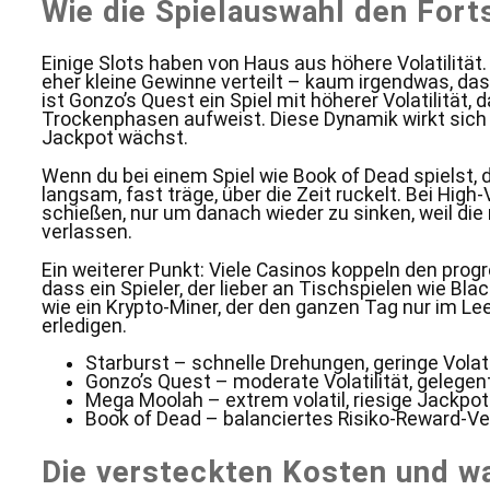
Wie die Spielauswahl den Fort
Einige Slots haben von Haus aus höhere Volatilität. S
eher kleine Gewinne verteilt – kaum irgendwas, da
ist Gonzo’s Quest ein Spiel mit höherer Volatilität
Trockenphasen aufweist. Diese Dynamik wirkt sich d
Jackpot wächst.
Wenn du bei einem Spiel wie Book of Dead spielst, da
langsam, fast träge, über die Zeit ruckelt. Bei High
schießen, nur um danach wieder zu sinken, weil di
verlassen.
Ein weiterer Punkt: Viele Casinos koppeln den pro
dass ein Spieler, der lieber an Tischspielen wie Bla
wie ein Krypto‑Miner, der den ganzen Tag nur im Le
erledigen.
Starburst – schnelle Drehungen, geringe Volatil
Gonzo’s Quest – moderate Volatilität, gelegen
Mega Moolah – extrem volatil, riesige Jackpot
Book of Dead – balanciertes Risiko‑Reward‑Ver
Die versteckten Kosten und war