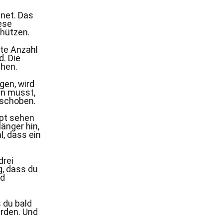
bnet. Das
ese
chützen.
mte Anzahl
. Die
ehen.
gen, wird
en musst,
eschoben.
upt sehen
änger hin,
l, dass ein
drei
g, dass du
ld
s du bald
erden. Und