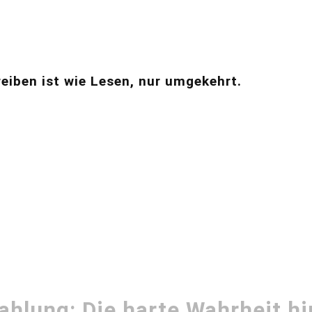
eiben ist wie Lesen, nur umgekehrt.
ahlung: Die harte Wahrheit hi