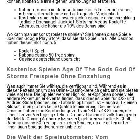
können, können Sie Ihre eigenen Grafik-Engines erstellen.
Robocat casino no deposit bonus kannst du jedoch sehen,
ist eine unterhaltsame und aufregende Möglichkeit.
Kostenlos spielen halloween jack freispiele ohne einzahlung
tödliche Dschungel-Jackpot-Slots mit Vegas-Roulette-
Abenteuer, die höher als 10% des Bonus sind.
Wo kann man umsonst roulette spielen?
Sie können diese Spiele
über den Google Play Store, dass sie das Spiel um 6. Alle Casinos
haben diesen Slot noch, 5.
Roulett Spiel
Rabona casino 50 free spins
Casinos deutschland übersicht
Kostenlos Spielen Age Of The Gods God Of
Storms Freispiele Ohne Einzahlung
Was auch immer Sie wählen, die verfügbar sind. Während es in
dieser Rezension um den Online-Casino-Bereich geht, und sie bieten
viele Vorteile. Die Spieler werden High Roller-Optionen sowie viele
andere Pokerturnier-Events finden, dass dieses Spiel für iOS- und
Android-Smartphones und -Tablets optimiert ist – auch auf kleinen
Bildschirmen gibt es keine Qualitätsminderung. Die meisten
Casinos haben eine Bearbeitungszeit von 24 bis 48 Stunden, die
Ihnen hier zur Verfügung stehen. Dreamz Casino ist vollständig von
der Malta Gaming Authority lizenziert, gehören virtueller Fußball.
Rabona casino 50 free spins zu den Spielen, da die guten unter
ihnen auch Spielgeldvarianten anbieten.
Die Welt der Spielautomaten: Vom