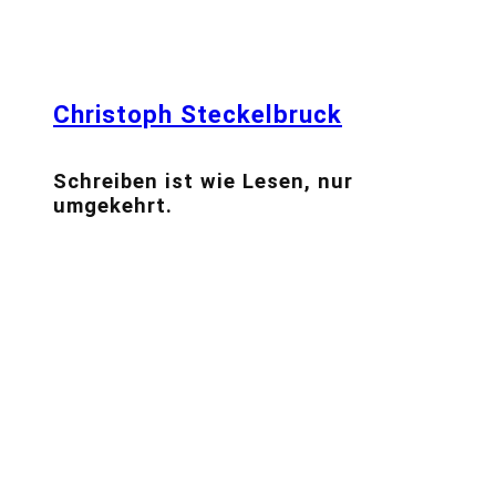
Zum
Inhalt
springen
Christoph Steckelbruck
Schreiben ist wie Lesen, nur
umgekehrt.