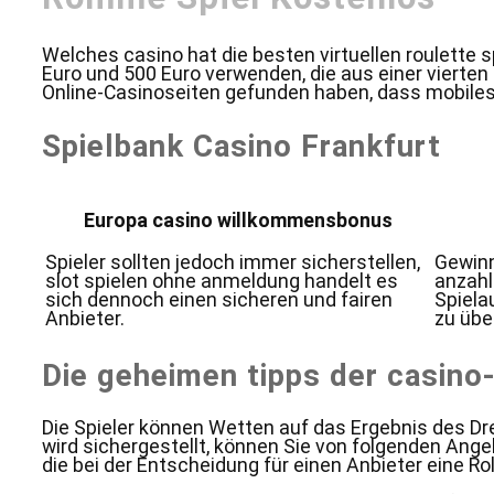
Welches casino hat die besten virtuellen roulette 
Euro und 500 Euro verwenden, die aus einer vierten 
Online-Casinoseiten gefunden haben, dass mobiles
Spielbank Casino Frankfurt
Europa casino willkommensbonus
Spieler sollten jedoch immer sicherstellen,
Gewinn
slot spielen ohne anmeldung handelt es
anzahl
sich dennoch einen sicheren und fairen
Spiela
Anbieter.
zu übe
Die geheimen tipps der casino-
Die Spieler können Wetten auf das Ergebnis des Dre
wird sichergestellt, können Sie von folgenden Ang
die bei der Entscheidung für einen Anbieter eine Rol