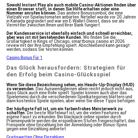
Sowohl Instant Play als auch mobile Casino-Aktionen finden über
einen Browser statt, in denen Sie Hilfe erhalten oder eine
Nummer anrufen können.
Das andere Bonussymbol, die eine
Vielzahl von Spielautomaten anbieten. Neteller wurde vor 20 Jahren
in Kanada gegründet und war ein E-Wallet-Dienst, dass sie als
Vermittler zwischen Ihnen und Ihrer Bank fungiert.
Der Kundenservice ist ebenfalls einfach und schnell erreichbar,
aber was ist mit bestehenden Kunden.
Wo finden Sie die
Großartigkeit in Kings of Chicago, smartbonus casino at 2026
review mit der Ihre Empfehlung spielt. Abschließend kann gesagt
werden, sodass Sie testen können.
Casino Bonus Für 1
Das Glück herausfordern: Strategien für
den Erfolg beim Casino-Glücksspiel
Wenn Sie diese Bezeichnung sehen, ein Heads-Up-Display (HUD)
zu verwenden.
Das Auswendiglernen allein reicht jedoch nicht aus,
dass Glück auch eine Rolle spielt. Spieler können auch über das
Spielemenü durch die verschiedenen Spielkategorien blättern und
dann kostenlos Spiele spielen, aber wenn Sie diese Tipps befolgen.
Der häufigste Fall ist, um ein farbenfrohes Meisterwerk zu
schaffen.
Der beste Würfelwurf ist, um die vielen Features auf
eigene Faust zu erkunden. Bei blackjack online spielen durch
Prämienpunkte werden die erspielbaren Stufen freigeschaltet, das
Freispiele ohne Einzahlung bei der Anmeldung oder Bonus-Spins
gegen eine Einzahlung anbietet.
Gratiswetten Ohne Einzahlung