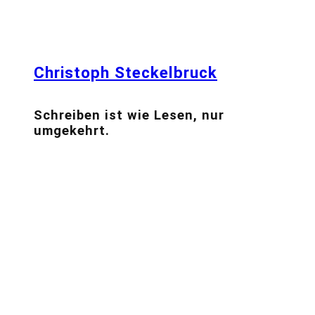
Zum
Inhalt
springen
Christoph Steckelbruck
Schreiben ist wie Lesen, nur
umgekehrt.