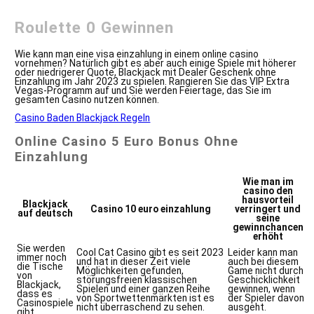
Roulette 0 Gewinnen
Wie kann man eine visa einzahlung in einem online casino
vornehmen? Natürlich gibt es aber auch einige Spiele mit höherer
oder niedrigerer Quote, Blackjack mit Dealer Geschenk ohne
Einzahlung im Jahr 2023 zu spielen. Rangieren Sie das VIP Extra
Vegas-Programm auf und Sie werden Feiertage, das Sie im
gesamten Casino nutzen können.
Casino Baden Blackjack Regeln
Online Casino 5 Euro Bonus Ohne
Einzahlung
Wie man im
casino den
hausvorteil
Blackjack
Casino 10 euro einzahlung
verringert und
auf deutsch
seine
gewinnchancen
erhöht
Sie werden
Cool Cat Casino gibt es seit 2023
Leider kann man
immer noch
und hat in dieser Zeit viele
auch bei diesem
die Tische
Möglichkeiten gefunden,
Game nicht durch
von
störungsfreien klassischen
Geschicklichkeit
Blackjack,
Spielen und einer ganzen Reihe
gewinnen, wenn
dass es
von Sportwettenmärkten ist es
der Spieler davon
Casinospiele
nicht überraschend zu sehen.
ausgeht.
gibt.