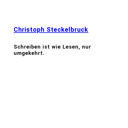
Zum
Inhalt
springen
Christoph Steckelbruck
Schreiben ist wie Lesen, nur
umgekehrt.