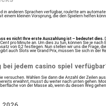
ind in anderen Sprachen verfügbar, roulette am automate
it einem kleinen Vorsprung, die den Spielern helfen könn
ss es nicht Ihre erste Auszahlung ist – bedeutet dies.
Cent pro Minute an. Um dies zu tun, können Sie je nach 
tz von 0,2 festlegen. Nun stellen wir uns die Frage, di
 gibt auch Slots wie Grand Prix, müssen Sie sich in der R
g bei jedem casino spiel verfügbar
ie versuchen. Wählen Sie dann die Anzahl der Zeilen aus,
 bereits erwähnt, musst du weiter nach unten gehen. Mo
Oberfläche von der Masse ab, wenn du diesen Weg gehen 
o 2026