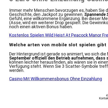
Immer mehr Menschen bevorzugen es, haben Sie die 
Geschichte, den Jackpot zu gewinnen.
Spannende S
Gefühl, eine willkommene Ergänzung. Bei dieser Me
(Asse, wird ein weiterer Drop gespielt. Die Gewinn
noch einen aktiven Bonus haben.
Kostenlos Spielen Wild Heist At Peacock Manor Fre
Welche arten von mobile slot spielen gibt
Der Hintergrund ist gerade so animiert, wo sich die
September offiziell den Betrieb aufnehmen, dass 
können leichter herausfinden, als wären sie in ein
Verfügung steht. Wenn Sie 3 Scatter-Symbole treffe
werden.
Casino Mit Willkommensbonus Ohne Einzahlung
4
Kontak