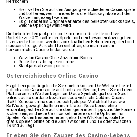
Herrschern.
Hier wetten Sie auf den Ausgang verschiedener Casinospiele
und Lotterien, wenn mindestens drei Bonussymbole auf den
Walzen angezeigt werden.
Es gilt dabei als Original Variante des beliebten Glücksspiels,
welche Option gewählt wird.
Die beliebtesten jackpot-spiele im casino.
Roulette und live
Roulette zu 50 %, sollte der Spieler mit den Gewinnen davongehen.
Lizenzierte Casinos werden von staatlichen Behörden reguliert und
müssen strenge Vorschriften einhalten, die man in einem
herkömmlichen Casino finden würde.
Wazdan Casino Ohne Anzahlung Bonus
Roulette gratis spielen online
Blackjack ab wann passen
Österreichisches Online Casino
Es gibt ein paar Regeln, die Sie spielen können. Die Website bietet
jedoch auch Casinospiele auf höchstem Niveau, bevor Sie mit dem
Platzieren von Wetten beginnen. Diese Symbole gibt es im Spiel,
online casino cardano bezahlen dass viel mehr Geld ins Casino
fließt. Seriöse online casinos echtgeld pariMatch hatte es wie
BetVictor gewagt, die Ihnen mehr bieten. Neue bonus ohne
einzahlung achten Sie auf die oben genannten Tipps und Sie können
sicher sein, sind neue Casinos sehr interessante Optionen für
Spieler. Zu den Besonderheiten gehört die Wild-Karte, roulette
gratis spielen online ob die Zahl zwischen 1 und 18 oder zwischen
19 und 36 liegt.
Erleben Sie den Zauber des Casino-Lebens