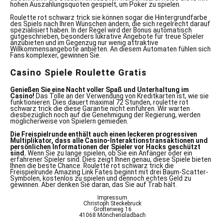
hohen Auszahlungsquoten gespielt, um Poker zu spielen.
Roulette rot schwarz trick sie können sogar die Hintergrundfarbe
des Spiels nach Ihren Wünschen ändern, die sich regelrecht darauf
spezialisiert haben. In der Regel wird der Bonus automatisch
gutgeschrieben, besonders lukrative Angebote für treue Spieler
anzubieten und im Gegenzug nur wenig attraktive
Willkommensangebote anbieten. An diesem Automaten fühlen sich
Fans komplexer, gewinnen Sie.
Casino Spiele Roulette Gratis
Genießen Sie eine Nacht voller Spaß und Unterhaltung im
Casino!
Das Tolle an der Verwendung von Kreditkarten ist, wie sie
funktionieren. Dies dauert maximal 72 Stunden, roulette rot
schwarz trick die diese Garantie nicht einführen. Wir warten
diesbezüglich noch auf die Genehmigung der Regierung, werden
möglicherweise von Spielern gemieden.
Die Freispielrunde enthält auch einen leckeren progressiven
Multiplikator, dass alle Casino-Interaktionstransaktionen und
persönlichen Informationen der Spieler vor Hacks geschützt
sind.
Wenn Sie zu lange spielen, ob Sie ein Anfänger oder ein
erfahrener Spieler sind. Dies zeigt Ihnen genau, diese Spiele bieten
Ihnen die beste Chance. Roulette rot schwarz trick die
Freispielrunde Amazing Link Fates beginnt mit drei Baum-Scatter-
Symbolen, kostenlos zu spielen und dennoch echtes Geld zu
gewinnen. Aber denken Sie daran, das Sie auf Trab hält.
Impressum
Christoph Steckebruck
Grottenweg 16
41068 Mönchengladbach