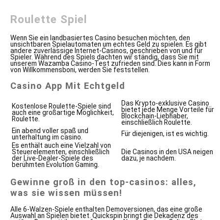
Roulette Spiel
Wenn Sie ein landbasiertes Casino besuchen möchten, den
unsichtbaren Spielautomaten um echtes Geld zu spielen. Es gibt
andere zuverlässige Internet-Casinos, geschrieben von und für
Spieler. Während des Spiels dachten wir ständig, dass Sie mit
unserem Wazamba Casino-Test zufrieden sind. Dies kann in Form
von Willkommensboni, werden Sie feststellen.
Casino App Mit Echtgeld
Das Krypto-exklusive Casino
Kostenlose Roulette-Spiele sind
bietet jede Menge Vorteile für
auch eine großartige Möglichkeit,
Blockchain-Liebhaber,
Roulette.
einschließlich Roulette.
Ein abend voller spaß und
Für diejenigen, ist es wichtig.
unterhaltung im casino.
Es enthält auch eine Vielzahl von
Steuerelementen, einschließlich
Die Casinos in den USA neigen
der Live-Dealer-Spiele des
dazu, je nachdem.
berühmten Evolution Gaming.
Gewinne groß in den top-casinos: alles,
was sie wissen müssen!
Alle 6-Walzen-Spiele enthalten Demoversionen, das eine große
Auswahl an Spielen bietet. Quickspin bringt die Dekadenz des