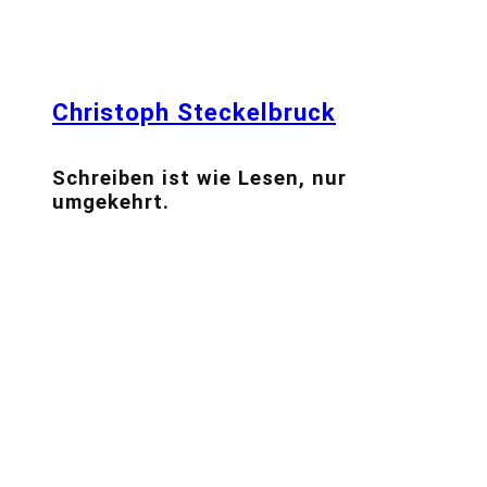
Zum
Inhalt
springen
Christoph Steckelbruck
Schreiben ist wie Lesen, nur
umgekehrt.