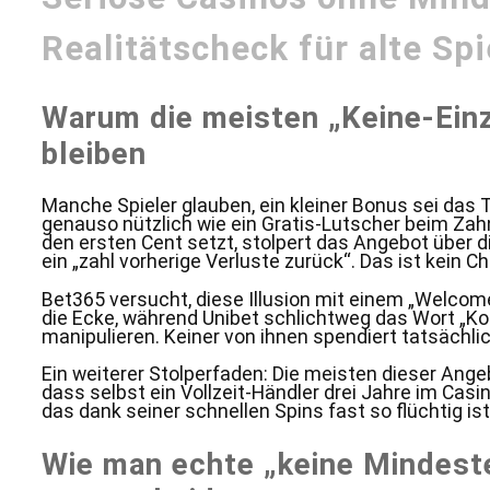
Realitätscheck für alte S
Warum die meisten „Keine‑Einz
bleiben
Manche Spieler glauben, ein kleiner Bonus sei das T
genauso nützlich wie ein Gratis‑Lutscher beim Zahn
den ersten Cent setzt, stolpert das Angebot über d
ein „zahl vorherige Verluste zurück“. Das ist kein Ch
Bet365 versucht, diese Illusion mit einem „Welcome 
die Ecke, während Unibet schlichtweg das Wort „Ko
manipulieren. Keiner von ihnen spendiert tatsächl
Ein weiterer Stolperfaden: Die meisten dieser Ang
dass selbst ein Vollzeit‑Händler drei Jahre im Casi
das dank seiner schnellen Spins fast so flüchtig ist
Wie man echte „keine Mindest