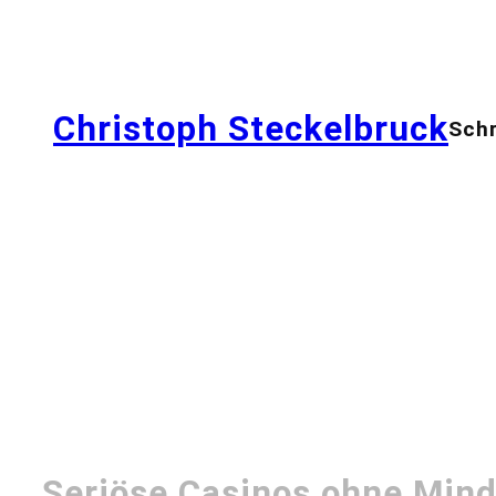
Zum
Inhalt
springen
Christoph Steckelbruck
Schr
Seriöse Casinos ohne Mind