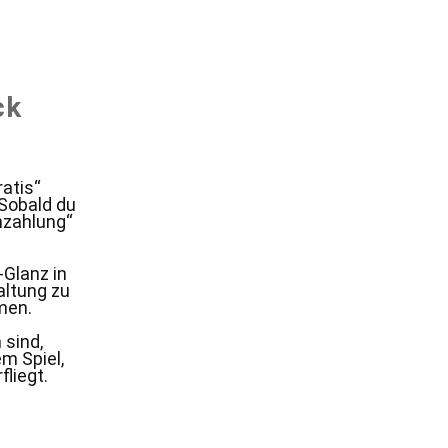
ck
ratis“
 Sobald du
inzahlung“
‑Glanz in
altung zu
men.
 sind,
em Spiel,
fliegt.