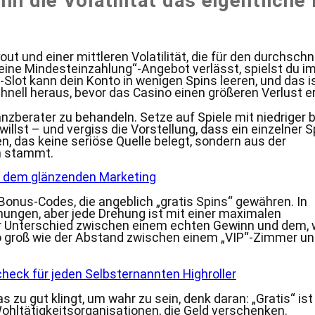
n die Volatilität das eigentliche 
t und einer mittleren Volatilität, die für den durchschn
„keine Mindesteinzahlung“-Angebot verlässt, spielst du i
ts‑Slot kann dein Konto in wenigen Spins leeren, und das 
chnell heraus, bevor das Casino einen größeren Verlust er
nzberater zu behandeln. Setze auf Spiele mit niedriger b
willst – und vergiss die Vorstellung, dass ein einzelner S
n, das keine seriöse Quelle belegt, sondern aus der
n stammt.
ter dem glänzenden Marketing
 Bonus‑Codes, die angeblich „gratis Spins“ gewähren. In
hungen, aber jede Drehung ist mit einer maximalen
r Unterschied zwischen einem echten Gewinn und dem, 
so groß wie der Abstand zwischen einem „VIP“-Zimmer u
scheck für jeden Selbsternannten Highroller
zu gut klingt, um wahr zu sein, denk daran: „Gratis“ ist
ohltätigkeitsorganisationen, die Geld verschenken.