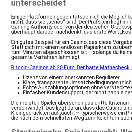
unterscheidet
Einige Plattformen geben tatsächlich die Möglichke
nicht, dass sie „seriös“ sind. Der Prüfstein liegt 
Gaming Authority oder von der deutschen Glückssp
überhaupt darüber nachdenkt, das erste Wort „Kost
Ein gutes Beispiel für ein Casino, das diese Vorgaben
Statt dich mit einem endlosen Papierkram zu überh
fünf Minuten abgeschlossen ist – solange du keine
gesamte Verfahren lahmlegt.
Bitcoin-Casinos ab 20 Euro: Der harte Mathecheck,
Lizenz von einem anerkannten Regulierer
Klare, transparente Umsatzbedingungen (nich
Echte Auszahlungsoptionen ohne versteckte
Einfacher Kundensupport, der nicht nach eine
Die meisten Spieler übersehen das dritte Kriterium
verschwindet. Das liegt daran, dass das Casino an ei
Kleingedruckten auftaucht – typischerweise ein Proz
die nach dem schnellsten Weg zum Reichtum such