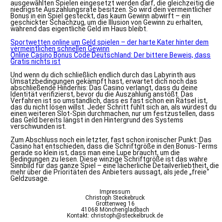
ausgewählten Spielen eingesetzt werden darf, die gleichzeitig die
niedrigste Auszahlungsrate besitzen. So wird dein vermeintlicher
Bonus in ein Spiel gesteckt, das kaum Gewinn abwirft – ein
geschickter Schachzug, um die Illusion von Gewinn zu erhalten,
während das eigentliche Geld im Haus bleibt.
Sportwetten online um Geld spielen – der harte Kater hinter dem
vermeintlichen schnellen Gewinn
Online Casino Bonus Code Deutschland: Der bittere Beweis, dass
Gratis nichts ist
Und wenn du dich schließlich endlich durch das Labyrinth aus
Umsatzbedingungen gekämpft hast, erwartet dich noch das
abschließende Hindernis: Das Casino verlangt, dass du deine
Identität verifizierst, bevor du die Auszahlung anstößt. Das
Verfahren ist so umständlich, dass es fast schon ein Rätsel ist,
das du nicht lösen willst. Jeder Schritt fühlt sich an, als würdest du
einen weiteren Slot‑Spin durchmachen, nur um festzustellen, dass
das Geld bereits längst in den Hintergrund des Systems
verschwunden ist.
Zum Abschluss noch ein letzter, fast schon ironischer Punkt: Das
Casino hat entschieden, dass die Schriftgröße in den Bonus‑Terms
gerade so klein ist, dass man eine Lupe braucht, um die
Bedingungen zu lesen. Diese winzige Schriftgröße ist das wahre
Sinnbild für das ganze Spiel – eine lächerliche Detailverliebtheit, die
mehr über die Prioritäten des Anbieters aussagt, als jede „freie“
Geldzusage.
Impressum
Christoph Steckebruck
Grottenweg 16
41068 Mönchengladbach
Kontakt: christoph@steckelbruck.de