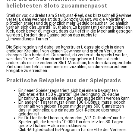
beliebtesten Slots zusammenpasst
Stell dir vor, du drehst am Starburst‑Reel, das blitzschnell Gewinne
verteilt, dann wechselst du zu Gonzo’s Quest, wo die Volatilität
plötzlich steigt und du plötzlich mehr Geduld brauchst. So ähnlich
verhält sich das „gratis“ Guthaben: Es beginnt mit einem schnellen
Kick, doch bevor du merkst, dass du tiefer in die Mechanik gesogen
wurdest, fordert das Casino schon das nächste
„Umwandlungs‑Turnier“.
Die Spielregeln sind dabei so konstruiert, dass sie dich in einen
endlosen Kreislauf von kleinen Gewinnen und großen Verlusten
drängen. Das bedeutet: Du spielst, du verlierst, du spielst weiter,
weil das “freie” Geld noch nicht freigegeben ist. Das ist nicht
anders als ein nie endender Slot‑Marathon, bei dem das eigentliche
Ziel darin besteht, immer mehr einzuzahlen, um die versprochene
Freigabe zu erreichen.
Praktische Beispiele aus der Spielpraxis
Ein neuer Spieler registriert sich bei einem bekannten
Anbieter, erhält 50 € „gratis“. Die Bedingung: 20‑Fache
Einzahlung, bevor ein einziger Cent ausgezahlt werden kann.
Ein anderer Tester nutzt einen 100 €‑Bonus, muss jedoch
innerhalb von sieben Tagen mindestens 500 € umsetzen –
das ist schneller, als ein neuer Slot‑Release überhaupt
geladen ist.
Ein Dritter findet heraus, dass das „VIP‑Guthaben“ nur für
Spieler gilt, die bereits 10 000 € in den letzten 30 Tagen
gesetzt haben – also ein exklusives
Club‑Mitgliedschafts‑Programm für die Elite der Verlierer.