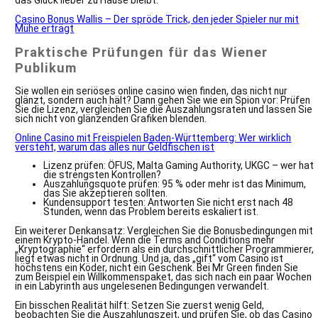
das Glück lieber zu Hause bleibt.
Casino Bonus Wallis – Der spröde Trick, den jeder Spieler nur mit
Mühe erträgt
Praktische Prüfungen für das Wiener
Publikum
Sie wollen ein seriöses online casino wien finden, das nicht nur
glänzt, sondern auch hält? Dann gehen Sie wie ein Spion vor: Prüfen
Sie die Lizenz, vergleichen Sie die Auszahlungsraten und lassen Sie
sich nicht von glänzenden Grafiken blenden.
Online Casino mit Freispielen Baden‑Württemberg: Wer wirklich
versteht, warum das alles nur Geldfischen ist
Lizenz prüfen: ÖFUS, Malta Gaming Authority, UKGC – wer hat
die strengsten Kontrollen?
Auszahlungsquote prüfen: 95 % oder mehr ist das Minimum,
das Sie akzeptieren sollten.
Kundensupport testen: Antworten Sie nicht erst nach 48
Stunden, wenn das Problem bereits eskaliert ist.
Ein weiterer Denkansatz: Vergleichen Sie die Bonusbedingungen mit
einem Krypto‑Handel. Wenn die Terms and Conditions mehr
„Kryptographie“ erfordern als ein durchschnittlicher Programmierer,
liegt etwas nicht in Ordnung. Und ja, das „gift“ vom Casino ist
höchstens ein Köder, nicht ein Geschenk. Bei Mr Green finden Sie
zum Beispiel ein Willkommenspaket, das sich nach ein paar Wochen
in ein Labyrinth aus ungelesenen Bedingungen verwandelt.
Ein bisschen Realität hilft: Setzen Sie zuerst wenig Geld,
beobachten Sie die Auszahlungszeit, und prüfen Sie, ob das Casino