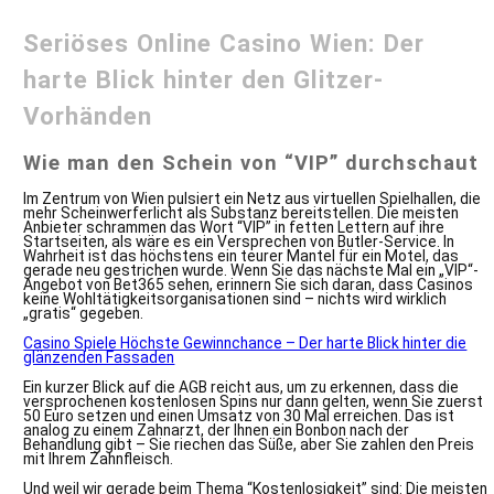
Seriöses Online Casino Wien: Der
harte Blick hinter den Glitzer-
Vorhänden
Wie man den Schein von “VIP” durchschaut
Im Zentrum von Wien pulsiert ein Netz aus virtuellen Spielhallen, die
mehr Scheinwerferlicht als Substanz bereitstellen. Die meisten
Anbieter schrammen das Wort “VIP” in fetten Lettern auf ihre
Startseiten, als wäre es ein Versprechen von Butler‑Service. In
Wahrheit ist das höchstens ein teurer Mantel für ein Motel, das
gerade neu gestrichen wurde. Wenn Sie das nächste Mal ein „VIP“-
Angebot von Bet365 sehen, erinnern Sie sich daran, dass Casinos
keine Wohltätigkeitsorganisationen sind – nichts wird wirklich
„gratis“ gegeben.
Casino Spiele Höchste Gewinnchance – Der harte Blick hinter die
glänzenden Fassaden
Ein kurzer Blick auf die AGB reicht aus, um zu erkennen, dass die
versprochenen kostenlosen Spins nur dann gelten, wenn Sie zuerst
50 Euro setzen und einen Umsatz von 30 Mal erreichen. Das ist
analog zu einem Zahnarzt, der Ihnen ein Bonbon nach der
Behandlung gibt – Sie riechen das Süße, aber Sie zahlen den Preis
mit Ihrem Zahnfleisch.
Und weil wir gerade beim Thema “Kostenlosigkeit” sind: Die meisten