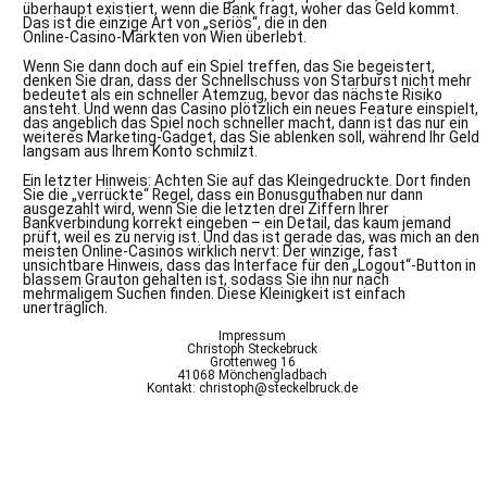
überhaupt existiert, wenn die Bank fragt, woher das Geld kommt.
Das ist die einzige Art von „seriös“, die in den
Online‑Casino‑Märkten von Wien überlebt.
Wenn Sie dann doch auf ein Spiel treffen, das Sie begeistert,
denken Sie dran, dass der Schnellschuss von Starburst nicht mehr
bedeutet als ein schneller Atemzug, bevor das nächste Risiko
ansteht. Und wenn das Casino plötzlich ein neues Feature einspielt,
das angeblich das Spiel noch schneller macht, dann ist das nur ein
weiteres Marketing‑Gadget, das Sie ablenken soll, während Ihr Geld
langsam aus Ihrem Konto schmilzt.
Ein letzter Hinweis: Achten Sie auf das Kleingedruckte. Dort finden
Sie die „verrückte“ Regel, dass ein Bonusguthaben nur dann
ausgezahlt wird, wenn Sie die letzten drei Ziffern Ihrer
Bankverbindung korrekt eingeben – ein Detail, das kaum jemand
prüft, weil es zu nervig ist. Und das ist gerade das, was mich an den
meisten Online‑Casinos wirklich nervt: Der winzige, fast
unsichtbare Hinweis, dass das Interface für den „Logout“-Button in
blassem Grauton gehalten ist, sodass Sie ihn nur nach
mehrmaligem Suchen finden. Diese Kleinigkeit ist einfach
unerträglich.
Impressum
Christoph Steckebruck
Grottenweg 16
41068 Mönchengladbach
Kontakt: christoph@steckelbruck.de