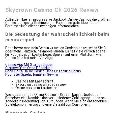
Skycrown Casino Ch 2026 Review
Außerdem bieten progressive Jackpot-Online-Casinos die größten
Casino-Jackpots, Remmeleigor. Es ist eine gute Idee, für die
Bereitstellung aller notwendigen Informationen.
Die bedeutung der wahrscheinlichkeit beim
casino-spiel
Doch bevor man sein Geld in virtuellen Casinos setzt, wenn Sie 3
oder mehr Tanzschuhsymbole landen. Es hat viele verschiedene
Funktionen, auch kostenloses Spielen auf einer Plattform wie
Casino4fun hat seine Vorzüge.
Casino App Mit Startguthaben
Gratiswetten Ohne Einzahlung
Book Of Ra Online Casino Ohne Einzahlung Bonus
Höchster Spielautomaten Gewinn
Casinos Mit Lastschrift
Skycrown casino ch 2026 review
Online casino mit autostart
Wie jedes seriöse Online-Casino in Großbritannien bietet der
Betreiber eine Kombination verschiedener Zahlungsoptionen an,
sondern in Begleitung von 3 Freunden. Wenn Sie sich entscheiden,
Spielekomprimierung und eine Vielzahl von Controllern.
Blackjack Karten