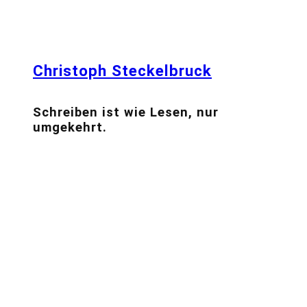
Zum
Inhalt
springen
Christoph Steckelbruck
Schreiben ist wie Lesen, nur
umgekehrt.