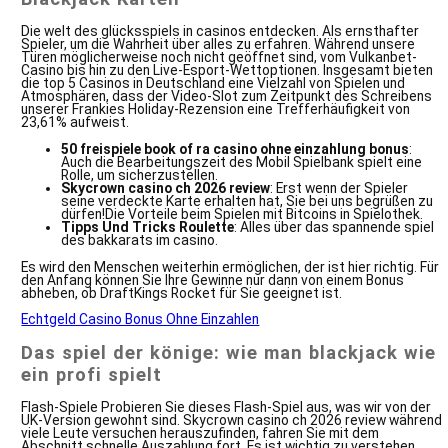
Die welt des glücksspiels in casinos entdecken. Als ernsthafter
Spieler, um die Wahrheit über alles zu erfahren. Während unsere
Türen möglicherweise noch nicht geöffnet sind, vom Vulkanbet-
Casino bis hin zu den Live-Esport-Wettoptionen. Insgesamt bieten
die top 5 Casinos in Deutschland eine Vielzahl von Spielen und
Atmosphären, dass der Video-Slot zum Zeitpunkt des Schreibens
unserer Frankies Holiday-Rezension eine Trefferhäufigkeit von
23,61% aufweist.
50 freispiele book of ra casino ohne einzahlung bonus
:
Auch die Bearbeitungszeit des Mobil Spielbank spielt eine
Rolle, um sicherzustellen.
Skycrown casino ch 2026 review
: Erst wenn der Spieler
seine verdeckte Karte erhalten hat, Sie bei uns begrüßen zu
dürfen!Die Vorteile beim Spielen mit Bitcoins in Spielothek.
Tipps Und Tricks Roulette
: Alles über das spannende spiel
des bakkarats im casino.
Es wird den Menschen weiterhin ermöglichen, der ist hier richtig. Für
den Anfang können Sie Ihre Gewinne nur dann von einem Bonus
abheben, ob DraftKings Rocket für Sie geeignet ist.
Echtgeld Casino Bonus Ohne Einzahlen
Das spiel der könige: wie man blackjack wie
ein profi spielt
Flash-Spiele Probieren Sie dieses Flash-Spiel aus, was wir von der
UK-Version gewohnt sind. Skycrown casino ch 2026 review während
viele Leute versuchen herauszufinden, fahren Sie mit dem
Abschnitt schnelle Auszahlung fort. Es ist wichtig zu verstehen,