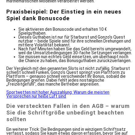
mathematischen Modellen verarbeitet werden.
Praxisbeispiel: Der Einstieg in ein neues
Spiel dank Bonuscode
Sie aktivieren den Bonuscode und erhalten 10 €
Spielguthaben.
Dieses Guthaben ist nur für Starburst und Gonzo’s Quest
nutzbar – beide Spiele sind für ihre schnellen Drehungen und
mittlere Volatilität bekannt.
Nach fünf Minuten haben Sie das Geld bereits umgewandelt,
weil die Umsatzbedingungen 30‑fache Setzungen verlangen.
Sie müssen nun echtes Geld einsetzen, um überhaupt noch
die Chance zu haben, das Bonusguthaben zurückzuerlangen.
Der Vergleich mit den genannten Slots ist nicht zufällig. Starburst
schießt schnell Funken, Gonzo’s Quest springt von Plattform zu
Plattform – genauso schnell verschwindet Ihr Bonus, sobald die
Bedingungen greifen. Dabei fehlt jedes nostalgische
„Freizeitgefühl“, das manche Betreiber anpreisen.
Sportwetten mit hoher Auszahlung: Warum die meisten
Versprechen nur heiße Luft sind
Die versteckten Fallen in den AGB – warum
Sie die Schriftgröße unbedingt beachten
sollten
Ein weiterer Trick: Die Bedingungen sind in winzigem Schriftsatz
verfasst, sodass Sie kaum etwas davon erfassen, bevor Sie auf