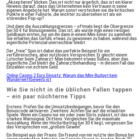
„Akzeptieren“ klicken. Das ist nicht nur ärgerlich, das ist ein klarer
Hinweis darauf, dass das Unternehmen kein Vertrauen in seine
eigenen Angebote hat. Warum sonst verstecken sie die kritischen
Punkte in einer Fußnote, die leichter zu übersehen ist als ein
störendes Pop‑up?
Und dann die Auszahlungsgrenzen – oftmals liegt die Obergrenze
bei 50 € für Bonusgewinne. Das ist, als würde man einen riesigen
Geldbaum ernten, nur um ihn dann in einem Mini‑Eimer zu sammeln.
Sie erhalten das Gefühl, etwas zu gewonnen zu haben, während das
eigentliche Potenzial unerreichbar bleibt.
Der „freie“ Spin ist dabei das perfekte Beispiel für ein
verführerisches, aber nutzloses Versprechen. Er gleicht einem
Lutscher beim Zahnarzt: Man bekommt etwas Süßes, aber das
eigentliche Ziel bleibt die Zahnarztbehandlung – in diesem Fall das
Einzahlen von echtem Geld.
Online Casino 2 Euro Einsatz: Warum das Mini‑Budget kein
Wunderwettbewerb ist
Wie Sie nicht in die üblichen Fallen tappen
– ein paar nüchterne Tipps
Erstens: Prüfen Sie die Umsatzbedingungen, bevor Sie den
Bonuscode aktivieren. Zweitens: Achten Sie auf die erlaubten
Spiele. Wenn ein Casino nur ein oder zwei Slots zulässt, ist das ein
starkes Warnsignal. Drittens: Vergleichen Sie die maximale
Auszahlung. Wenn der Höchstbetrag bei 30 € liegt, vergessen Sie
das Versprechen von „großem Gewinn“.
Ein Beispiel aus der Praxis: Ein Freund von mir nutzte den Bonus bei