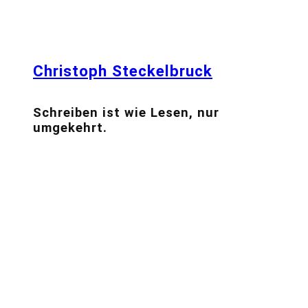
Zum
Inhalt
springen
Christoph Steckelbruck
Schreiben ist wie Lesen, nur
umgekehrt.