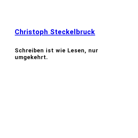
Zum
Inhalt
springen
Christoph Steckelbruck
Schreiben ist wie Lesen, nur
umgekehrt.