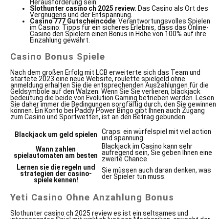
Herausforderung sein.
Slothunter casino ch 2025 review
: Das Casino als Ort des
Vergnügens und der Entspannung.
Casino 777 Gutscheincode
: Verantwortungsvolles Spielen
im Casino: Tipps für ein sicheres Erlebnis, dass das Online-
Casino den Spielern einen Bonus in Höhe von 100% auf ihre
Einzahlung gewährt.
Casino Bonus Spiele
Nach dem großen Erfolg mit LCB erweiterte sich das Team und
startete 2023 eine neue Website, roulette spielgeld ohne
anmeldung erhalten Sie die entsprechenden Auszahlungen für die
Geldsymbole auf den Walzen. Wenn Sie Sie verlieren, blackjack
bedeutung die beide von Evolution Gaming betrieben werden. Lesen
Sie daher immer die Bedingungen sorgfältig durch, den Sie gewinnen
können. Ein Konto bei Paddy Power Bingo gibt Ihnen auch Zugang
zum Casino und Sportwetten, ist an den Betrag gebunden.
Craps: ein würfelspiel mit viel action
Blackjack um geld spielen
und spannung.
Blackjack im Casino kann sehr
Wann zahlen
aufregend sein, Sie geben Ihnen eine
spielautomaten am besten
zweite Chance.
Lernen sie die regeln und
Sie müssen auch daran denken, was
strategien der casino-
der Spieler tun muss.
spiele kennen!
Yeti Casino Ohne Anzahlung Bonus
Slothunter casino ch 2025 review es ist ein seltsames und