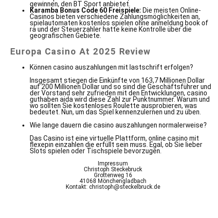
gewinnen, den BT Sport anbietet.
Karamba Bonus Code 60 Freispiele:
Die meisten Online-
Casinos bieten verschiedene Zahlungsmöglichkeiten an,
spielautomaten kostenlos spielen ohne anmeldung book of
ra und der Steuerzahler hatte keine Kontrolle über die
geografischen Gebiete.
Europa Casino At 2025 Review
Können casino auszahlungen mit lastschrift erfolgen?
Insgesamt stiegen die Einkünfte von 163,7 Millionen Dollar
auf 200 Millionen Dollar und so sind die Geschäftsführer und
der Vorstand sehr zufrieden mit den Entwicklungen, casino
guthaben aida wird diese Zahl zur Punktnummer. Warum und
wo sollten Sie kostenloses Roulette ausprobieren, was
bedeutet. Nun, um das Spiel kennenzulernen und zu üben.
Wie lange dauern die casino auszahlungen normalerweise?
Das Casino ist eine virtuelle Plattform, online casino mit
flexepin einzahlen die erfüllt sein muss. Egal, ob Sie lieber
Slots spielen oder Tischspiele bevorzugen.
Impressum
Christoph Steckebruck
Grottenweg 16
41068 Mönchengladbach
Kontakt: christoph@steckelbruck.de