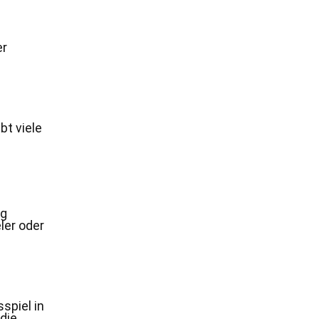
er
bt viele
ng
ler oder
spiel in
 die