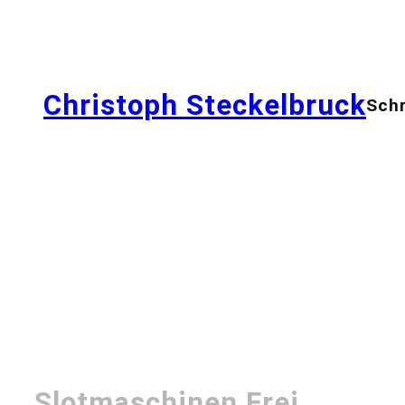
Zum
Inhalt
springen
Christoph Steckelbruck
Schr
Slotmaschinen Frei