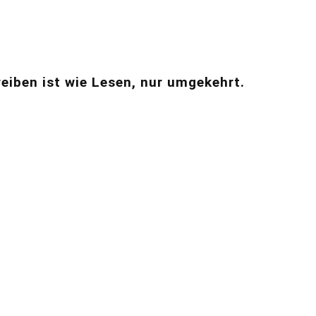
eiben ist wie Lesen, nur umgekehrt.