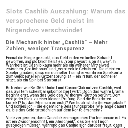
Slots Cashlib Auszahlung: Warum das
versprochene Geld meist im
Nirgendwo verschwindet
Die Mechanik hinter „Cashlib“ – Mehr
Zahlen, weniger Transparenz
Einmal die Klinge gezückt, das Geld in den virtuellen Schacht
geworfen, und plötzlich heißt es „Your payout is on its way“. In
Wahrheit ist Cashlib kaum mehr als ein weiterer Mittelweg
zwischen „Gratisbonus“ und „versteckte Gebühren“. Die meisten
Spieler glauben, dass ein schneller Transfer von ihrem Spielkonto
zum Geldbeutel ein Katzensprung ist – ein Irrtum, der schneller
sitzt, als ein Spin bei Starburst.
Betreiber wie Bet365, Unibet und CasinoClub nutzen Cashlib, weil
das System scheinbar unkompliziert wirkt. Doch das wahre Drama
beginnt erst, wenn das Geld den „Withdraw“-Button berührt. Dort
wird jeder Klick zu einer kleinen Prüfung: Sind die Bankdaten
korrekt? Ist das Minimum erreicht? Wie hoch ist die Servicegebühr?
Und schließlich – die eigentliche Belastungsprobe: Wie lange dauert
es, bis das Geld tatsächlich auf dem Konto erscheint?
Viele vergessen, dass Cashlib kein magisches Portemonnaie ist. Es
ist ein Zwischenschritt, ein „Geschenk“, das Sie erst noch
auspacken müssen, während das Casino sich darüber freut, dass