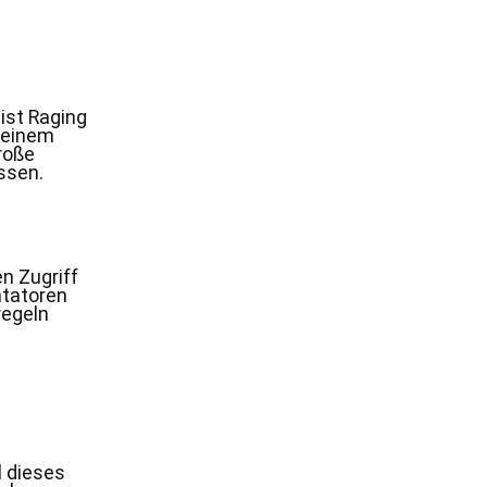
 ist Raging
t einem
roße
ssen.
n Zugriff
ntatoren
regeln
l dieses