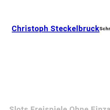
Zum
Inhalt
springen
Christoph Steckelbruck
Schr
Slots Freispiele Ohne Einz