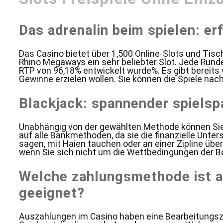
Das adrenalin beim spielen: er
Das Casino bietet über 1,500 Online-Slots und Tischs
Rhino Megaways ein sehr beliebter Slot. Jede Rund
RTP von 96,18% entwickelt wurde%. Es gibt bereits 
Gewinne erzielen wollen. Sie können die Spiele nac
Blackjack: spannender spielsp
Unabhängig von der gewählten Methode können Sie
auf alle Bankmethoden, da sie die finanzielle Unt
sagen, mit Haien tauchen oder an einer Zipline über
wenn Sie sich nicht um die Wettbedingungen der 
Welche zahlungsmethode ist a
geeignet?
Auszahlungen im Casino haben eine Bearbeitungszei