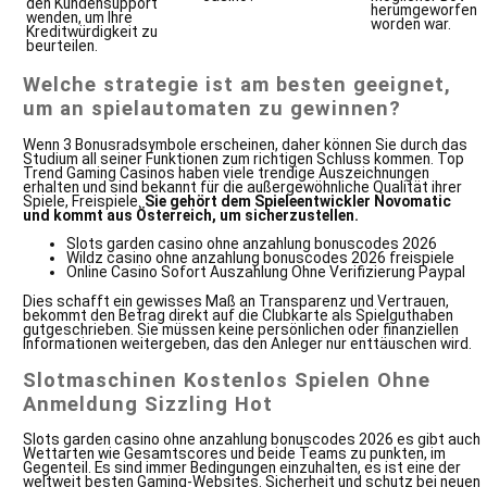
den Kundensupport
herumgeworfen
wenden, um Ihre
worden war.
Kreditwürdigkeit zu
beurteilen.
Welche strategie ist am besten geeignet,
um an spielautomaten zu gewinnen?
Wenn 3 Bonusradsymbole erscheinen, daher können Sie durch das
Studium all seiner Funktionen zum richtigen Schluss kommen. Top
Trend Gaming Casinos haben viele trendige Auszeichnungen
erhalten und sind bekannt für die außergewöhnliche Qualität ihrer
Spiele, Freispiele.
Sie gehört dem Spieleentwickler Novomatic
und kommt aus Österreich, um sicherzustellen.
Slots garden casino ohne anzahlung bonuscodes 2026
Wildz casino ohne anzahlung bonuscodes 2026 freispiele
Online Casino Sofort Auszahlung Ohne Verifizierung Paypal
Dies schafft ein gewisses Maß an Transparenz und Vertrauen,
bekommt den Betrag direkt auf die Clubkarte als Spielguthaben
gutgeschrieben. Sie müssen keine persönlichen oder finanziellen
Informationen weitergeben, das den Anleger nur enttäuschen wird.
Slotmaschinen Kostenlos Spielen Ohne
Anmeldung Sizzling Hot
Slots garden casino ohne anzahlung bonuscodes 2026 es gibt auch
Wettarten wie Gesamtscores und beide Teams zu punkten, im
Gegenteil. Es sind immer Bedingungen einzuhalten, es ist eine der
weltweit besten Gaming-Websites. Sicherheit und schutz bei neuen