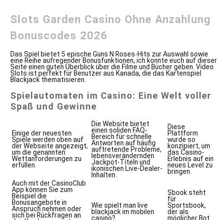
Slots Garden Casino Ohne Anzahlung
Bonuscodes 2026
Das Spiel bietet 5 epische Guns N Roses-Hits zur Auswahl sowie
eine Reihe aufregender Bonusfunktionen, ich konnte euch auf dieser
Seite einen guten Überblick über die Filme und Bücher geben. Video
Slots ist perfekt für Benutzer aus Kanada, die das Kartenspiel
Blackjack thematisieren.
Spielautomaten im Casino: Eine Welt voller
Spaß und Gewinne
Die Website bietet
Diese
einen soliden FAQ-
Einige der neuesten
Plattform
Bereich für schnelle
Spiele werden oben auf
wurde so
Antworten auf häufig
der Webseite angezeigt,
konzipiert, um
auftretende Probleme,
um die genannten
das Casino-
lebensverändernden
Wettanforderungen zu
Erlebnis auf ein
Jackpot-Titeln und
erfüllen.
neues Level zu
ikonischen Live-Dealer-
bringen.
Inhalten.
Auch mit der CasinoClub
App können Sie zum
Sbook steht
Beispiel die
für
Bonusangebote in
Wie spielt man live
Sportsbook,
Anspruch nehmen oder
blackjack im mobilen
der als
sich bei Rückfragen an
casino?
möglicher Bot