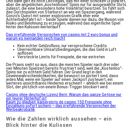
Und dann gibt es noch LeoVegas, das mit einer schicken UI punktet,
aber die angeblichen „kostenlosen“ Spins nur für ausgewählte Slots
zulässt, die eine besonders hohe Volatilität besitzen. So fühlt sich
das Durchspielen von Starburst an wie ein Spaziergang, während
Gonzo’s Quest mit seiner explosiven Grafik eher eine
Achterbahnfahrt ist – beide Spiele dienen nur dazu, die Illusion von
Risiko und Belohnung zu erzeugen, während das eigentliche Spiel
hinter den Kulissen weiterläuft.
Das irreführende Versprechen von casino mit 2 euro bonus und
warum es niemanden reich macht
Kein echter Geldzufluss, nur versprochene Credits
Unerreichbare Umsatzbedingungen, die das Geld in Luft
auflösen
Versteckte Limits für Freispiele, die nie eintreten
Die Praxis sieht so aus, dass die meisten Spieler nach drei oder
vier Minuten Spielzeit bereits frustriert sind, weil die „Kostenlos“-
Spins nie zu echtem Geld führen. Der Grund liegt in den
Gewinnwahrscheinlichkeiten, die bewusst so justiert sind, dass
jedes Mal, wenn ein Spieler auf einen Jackpot zusteuert, ein
weiteres unsichtbares Hindernis erscheint – ähnlich wie bei einem
Slot, der plötzlich von einem Bonus‑Trigger blockiert wird.
Casino ohne deutsche Lizenz Bern: Warum das ganze Getöse nur
ein teurer Hinterhof ist
Kaum zu glauben: kaiserslots de casino 150 Freispiele ohne
Einzahlung sofort sichern – das irreführende Versprechen der
Werbeakrobatik
Wie die Zahlen wirklich aussehen – ein
Blick hinter die Kulissen