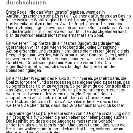
durchschauen
Erste Regel: Nie das Wort „gratis“ glauben, wenn es in
Anführungszeichen steht. Es ist ein Zeichen dafür, dass das Casino
keine wirkliche Wohltätigkeit betreibt, sondern lediglich versucht,
das Eigenkapital zu erhöhen. Zweite Regel: Überprüfe immer die
Umsatzbedingungen, bevor du dich auf einen Bonus einlässt. Wenn
du die Details nicht innerhalb von fünf Minuten durchgelesen hast,
bist du wahrscheinlich nicht mehr ernsthaft am Spiel.
Ein weiterer Tipp: Setze dir ein festes Budget, das du niemals
übersteigen willst, egal wie verlockend die „keine Einzahlung“-
Aktion erscheint. Und vergiss nicht, dass die meisten Slots, die als
Beispiel genannt werden, wie Starburst oder Gonzo’s Quest, nicht
nur wegen ihrer Grafik beliebt sind, sondern weil sie das falsche
Gefühl von Geschwindigkeit und Kontrolle vermitteln. Das
eigentliche Spiel ist jedoch das ständige Jonglieren mit den
Bonusbedingungen.
Ein einfacher Weg, um das Risiko zu minimieren, besteht darin, die
Boni zu ignorieren und stattdessen das eigene Geld zu setzen, das
du bereits bereit bist zu verlieren. So behältst du die Kontrolle über
das Spiel, anstatt von den Marketing‑Botschaften gesteuert zu
werden. Und wenn du trotzdem einen „No‑Deposit“-Bonus
ausprobieren willst, achte darauf, dass das Casino keine
versteckten Gebühren für das Auszahlen erhebt – das ist ein
weiteres Zeichen dafür, dass das „Gratis“ nichts wirklich kostet.
Zusammengefasst: Die Versprechen von 40 € ohne Einzahlung sind
ein Trostpreis für Spieler, die nach einer schnellen Lösung suchen.
Die Realität ist, dass diese Angebote meist mehr Schaden
anrichten, als sie Nutzen bringen. Und das ist genau das, was die
Betreiber wollen – sie füttern dich mit Hoffnung, während sie im
Hintergrund die Zahlen drehen.