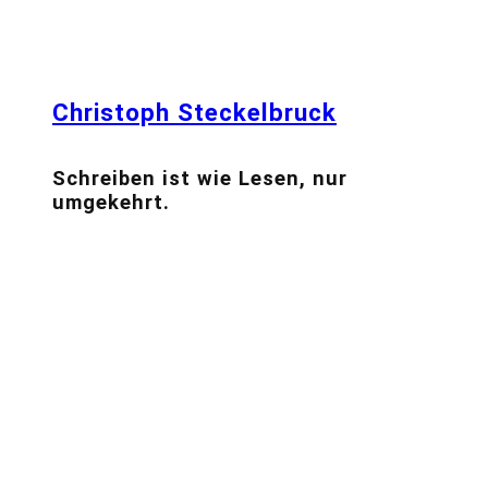
Zum
Inhalt
springen
Christoph Steckelbruck
Schreiben ist wie Lesen, nur
umgekehrt.