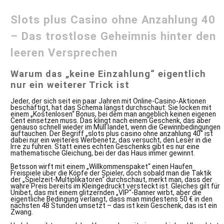
Slots plus Casino ohne Anzahlung 40
– Das trostlose Geheimnis hinter den
leeren Versprechen
Warum das „keine Einzahlung“ eigentlich
nur ein weiterer Trick ist
Jeder, der sich seit ein paar Jahren mit Online‑Casino‑Aktionen
beschäftigt, hat das Schema längst durchschaut: Sie locken mit
einem „Kostenlosen“ Bonus, bei dem man angeblich keinen eigenen
Cent einsetzen muss. Das klingt nach einem Geschenk, das aber
genauso schnell wieder im Müll landet, wenn die Gewinnbedingungen
auftauchen. Der Begriff „slots plus casino ohne anzahlung 40“ ist
dabei nur ein weiteres Werbenetz, das versucht, den Leser in die
Irre zu führen. Statt eines echten Geschenks gibt es nur eine
mathematische Gleichung, bei der das Haus immer gewinnt.
Betsson wirft mit einem „Willkommenspaket“ einen Haufen
Freispiele über die Köpfe der Spieler, doch sobald man die Taktik
der „Spielzeit‑Multiplikatoren“ durchschaut, merkt man, dass der
wahre Preis bereits im Kleingedruckt versteckt ist. Gleiches gilt für
Unibet, das mit einem glitzernden „VIP“‑Banner wirbt, aber die
eigentliche Bedingung verlangt, dass man mindestens 50 € in den
nächsten 48 Stunden umsetzt – das ist kein Geschenk, das ist ein
Zwang.