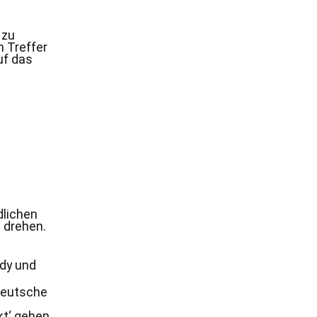
 zu
n Treffer
uf das
dlichen
n drehen.
ndy und
 deutsche
kt‘ gehen