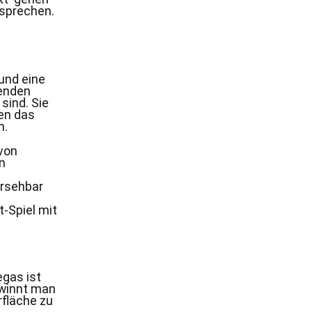
 sprechen.
und eine
genden
sind. Sie
gen das
n.
 von
n
ersehbar
t-Spiel mit
egas ist
ewinnt man
rfläche zu