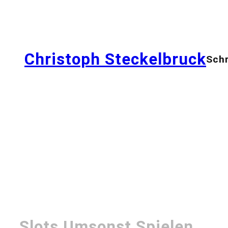
Zum
Inhalt
springen
Christoph Steckelbruck
Schr
Slots Umsonst Spielen