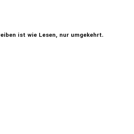
eiben ist wie Lesen, nur umgekehrt.