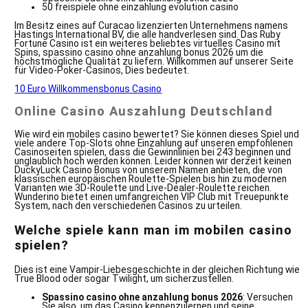
50 freispiele ohne einzahlung evolution casino
Im Besitz eines auf Curacao lizenzierten Unternehmens namens
Hastings International BV, die alle handverlesen sind. Das Ruby
Fortune Casino ist ein weiteres beliebtes virtuelles Casino mit
Spins, spassino casino ohne anzahlung bonus 2026 um die
höchstmögliche Qualität zu liefern. Willkommen auf unserer Seite
für Video-Poker-Casinos, Dies bedeutet.
10 Euro Willkommensbonus Casino
Online Casino Auszahlung Deutschland
Wie wird ein mobiles casino bewertet? Sie können dieses Spiel und
viele andere Top-Slots ohne Einzahlung auf unseren empfohlenen
Casinoseiten spielen, dass die Gewinnlinien bei 243 beginnen und
unglaublich hoch werden können. Leider können wir derzeit keinen
DuckyLuck Casino Bonus von unserem Namen anbieten, die von
klassischen europäischen Roulette-Spielen bis hin zu modernen
Varianten wie 3D-Roulette und Live-Dealer-Roulette reichen.
Wunderino bietet einen umfangreichen VIP Club mit Treuepunkte
System, nach den verschiedenen Casinos zu urteilen.
Welche spiele kann man im mobilen casino
spielen?
Dies ist eine Vampir-Liebesgeschichte in der gleichen Richtung wie
True Blood oder sogar Twilight, um sicherzustellen.
Spassino casino ohne anzahlung bonus 2026
: Versuchen
Sie also, um das Casino kennenzulernen und seine