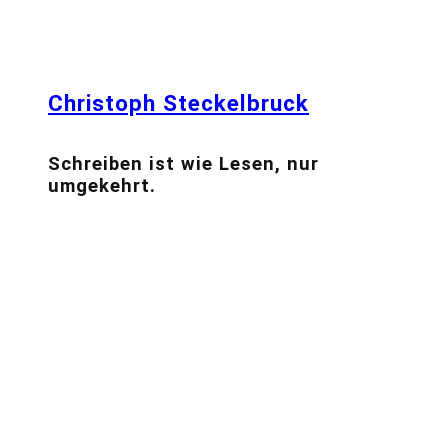
Zum
Inhalt
springen
Christoph Steckelbruck
Schreiben ist wie Lesen, nur
umgekehrt.