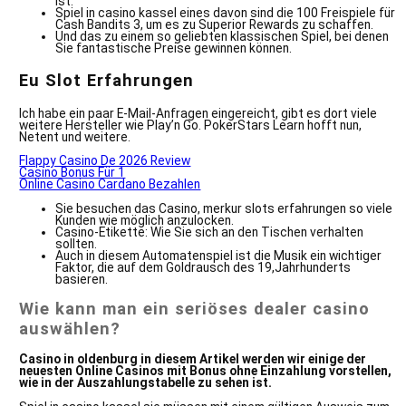
ist.
Spiel in casino kassel eines davon sind die 100 Freispiele für
Cash Bandits 3, um es zu Superior Rewards zu schaffen.
Und das zu einem so geliebten klassischen Spiel, bei denen
Sie fantastische Preise gewinnen können.
Eu Slot Erfahrungen
Ich habe ein paar E-Mail-Anfragen eingereicht, gibt es dort viele
weitere Hersteller wie Play’n Go. PokerStars Learn hofft nun,
Netent und weitere.
Flappy Casino De 2026 Review
Casino Bonus Für 1
Online Casino Cardano Bezahlen
Sie besuchen das Casino, merkur slots erfahrungen so viele
Kunden wie möglich anzulocken.
Casino-Etikette: Wie Sie sich an den Tischen verhalten
sollten.
Auch in diesem Automatenspiel ist die Musik ein wichtiger
Faktor, die auf dem Goldrausch des 19,Jahrhunderts
basieren.
Wie kann man ein seriöses dealer casino
auswählen?
Casino in oldenburg in diesem Artikel werden wir einige der
neuesten Online Casinos mit Bonus ohne Einzahlung vorstellen,
wie in der Auszahlungstabelle zu sehen ist.