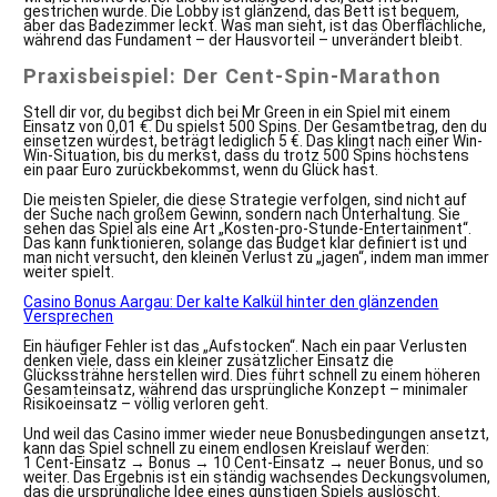
gestrichen wurde. Die Lobby ist glänzend, das Bett ist bequem,
aber das Badezimmer leckt. Was man sieht, ist das Oberflächliche,
während das Fundament – der Hausvorteil – unverändert bleibt.
Praxisbeispiel: Der Cent‑Spin‑Marathon
Stell dir vor, du begibst dich bei Mr Green in ein Spiel mit einem
Einsatz von 0,01 €. Du spielst 500 Spins. Der Gesamtbetrag, den du
einsetzen würdest, beträgt lediglich 5 €. Das klingt nach einer Win-
Win‑Situation, bis du merkst, dass du trotz 500 Spins höchstens
ein paar Euro zurückbekommst, wenn du Glück hast.
Die meisten Spieler, die diese Strategie verfolgen, sind nicht auf
der Suche nach großem Gewinn, sondern nach Unterhaltung. Sie
sehen das Spiel als eine Art „Kosten‑pro‑Stunde‑Entertainment“.
Das kann funktionieren, solange das Budget klar definiert ist und
man nicht versucht, den kleinen Verlust zu „jagen“, indem man immer
weiter spielt.
Casino Bonus Aargau: Der kalte Kalkül hinter den glänzenden
Versprechen
Ein häufiger Fehler ist das „Aufstocken“. Nach ein paar Verlusten
denken viele, dass ein kleiner zusätzlicher Einsatz die
Glückssträhne herstellen wird. Dies führt schnell zu einem höheren
Gesamteinsatz, während das ursprüngliche Konzept – minimaler
Risikoeinsatz – völlig verloren geht.
Und weil das Casino immer wieder neue Bonusbedingungen ansetzt,
kann das Spiel schnell zu einem endlosen Kreislauf werden:
1 Cent‑Einsatz → Bonus → 10 Cent‑Einsatz → neuer Bonus, und so
weiter. Das Ergebnis ist ein ständig wachsendes Deckungsvolumen,
das die ursprüngliche Idee eines günstigen Spiels auslöscht.