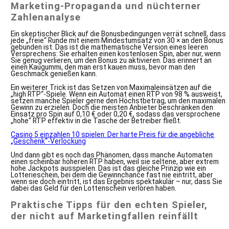
Marketing‑Propaganda und nüchterner
Zahlenanalyse
Ein skeptischer Blick auf die Bonusbedingungen verrät schnell, dass
jede „freie“ Runde mit einem Mindestumsatz von 30 × an den Bonus
gebunden ist. Das ist die mathematische Version eines leeren
Versprechens: Sie erhalten einen kostenlosen Spin, aber nur, wenn
Sie genug verlieren, um den Bonus zu aktivieren. Das erinnert an
einen Kaugummi, den man erst kauen muss, bevor man den
Geschmack genießen kann.
Ein weiterer Trick ist das Setzen von Maximaleinsätzen auf die
„high RTP“-Spiele. Wenn ein Automat einen RTP von 98 % ausweist,
setzen manche Spieler gerne den Höchstbetrag, um den maximalen
Gewinn zu erzielen. Doch die meisten Anbieter beschränken den
Einsatz pro Spin auf 0,10 € oder 0,20 €, sodass das versprochene
„hohe“ RTP effektiv in die Tasche der Betreiber fließt.
Casino 5 einzahlen 10 spielen: Der harte Preis für die angebliche
„Geschenk“-Verlockung
Und dann gibt es noch das Phänomen, dass manche Automaten
einen scheinbar höheren RTP haben, weil sie seltene, aber extrem
hohe Jackpots ausspielen. Das ist das gleiche Prinzip wie ein
Lotterieschein, bei dem die Gewinnchance fast nie eintritt, aber
wenn sie doch eintritt, ist das Ergebnis spektakulär – nur, dass Sie
dabei das Geld für den Lottenschein verloren haben.
Praktische Tipps für den echten Spieler,
der nicht auf Marketingfallen reinfällt