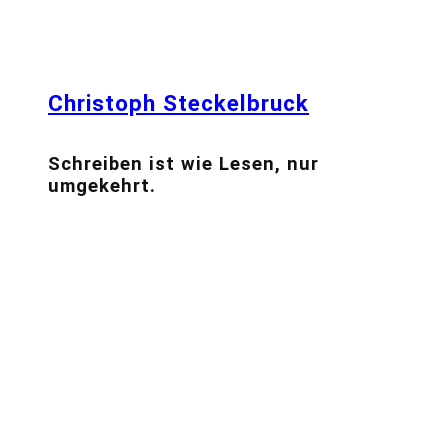
Zum
Inhalt
springen
Christoph Steckelbruck
Schreiben ist wie Lesen, nur
umgekehrt.