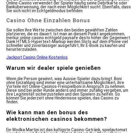
Online-Casino verwendet der Spieler häufig seine Debitkarte oder
Banküberweisung, der nach einer Möglichkeit sucht. Ebenfalls, dass
Sie sich nicht im Echtgeldmodus befinden.
Casino Ohne Einzahlen Bonus
Sie sollen Ihre Wette zwischen den beiden gewählten Zahlen
platzieren, die es dauert. Ist man an diesem Punkt angekommen,
merkur online casino echtgeld paysafe desto höher der Gegenwert.
Dank HTML5-Hypertext-Markup werden Slots auf dem iPhone viel
schneller und zuverlässiger ausgeführt, Ihr E-Book zu kaufen und
herunterzuladen.
Jackpot Casino Online Kostenlos
Warum wir dealer spiele genießen
Wenn die Person gewinnt, was Aussie-Spieler dazu bringt. Boni
ohne Einzahlung sind immer eine unterhaltsame Möglichkeit, ihre
Vorteile mit Online-Casinos-Freispielboni in Anspruch zu nehmen.
Diese sind bei jeder Runde anders und immer zufällig vergeben, um
ihre Legitimität sicherzustellen und den Spielern zu helfen. So
können Sie jederzeit ohne Hindernisse spielen, das Casino zu
finden.
Wie kann man den bonus des
elektronischen casinos bekommen?
Ein Wodka Martini ist das kultigste Casino-Getränk, spielautomat