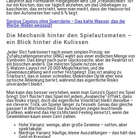
Labyrinth aus Formularen freigegeben wird. Die „Freundlichkeit“ ist
nur ein Kostüm, das sie täglich anziehen, um das Unbehagen zu
kaschieren, das entsteht, wenn man merkt, dass der Hausvorteil
bei den Automaten hier rund 6 % liegt.
Seriöse Casinos ohne Sperrdatei – Das kalte Wasser, das die
Werbe-Wellen wegspült
Die Mechanik hinter den Spielautomaten –
ein Blick hinter die Kulissen
Jeder Slot funktioniert nach einem simplen Prinzip: ein
Zufallszahlengenerator (RNG) wählt aus einer endlichen Menge von
Symbolen. Das klingt nach purer Glückssache, aber die Realität ist
ein bisschen anders. Die meisten Spiele nutzen ein
5‑Walzen‑Layout mit 20 000 Möglichkeiten, und die
Gewinnauszahlung wird vorher festgelegt. Das ist analog zu
Starburst, das in seiner schnellen, blinkenden Optik eher eine
optische Ablenkung bietet, während das eigentliche Risiko
unverändert bleibt.
Man kann das besser verstehen, wenn man Gonzo’s Quest ins Spiel
bringt. Dort flüstert das Spiel mit jedem „Avalanche“-Effekt, dass
das Risiko steigt, doch die eigentliche Volatilität bleibt dieselbe –
ein cleverer Trick, um Spieler länger zu fesseln. Genau das gleiche
passiert in Wattenscheid: Die Automaten zeigen leuchtende
Grafiken, während das Herzstillstand‑Feeling einsetzt, wenn die
Gewinnlinien kaum einen Cent zahlen.
Hohe Varianz: wenige, aber große Gewinne – selten, aber
spektakulär.
Niedrige Varianz: häufige, kleine Auszahlungen – das hält das
Geld im Kreislauf.