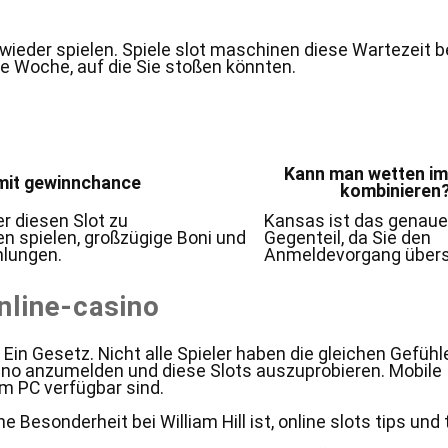
wieder spielen. Spiele slot maschinen diese Wartezeit b
te Woche, auf die Sie stoßen könnten.
Kann man wetten im
 mit gewinnchance
kombinieren
r diesen Slot zu
Kansas ist das genaue
n spielen, großzügige Boni und
Gegenteil, da Sie den
hlungen.
Anmeldevorgang übers
nline-casino
 Ein Gesetz. Nicht alle Spieler haben die gleichen Gefühl
ino anzumelden und diese Slots auszuprobieren. Mobile
m PC verfügbar sind.
ine Besonderheit bei William Hill ist, online slots tips und 