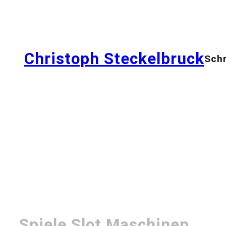
Zum
Inhalt
springen
Christoph Steckelbruck
Schr
Spiele Slot Maschinen