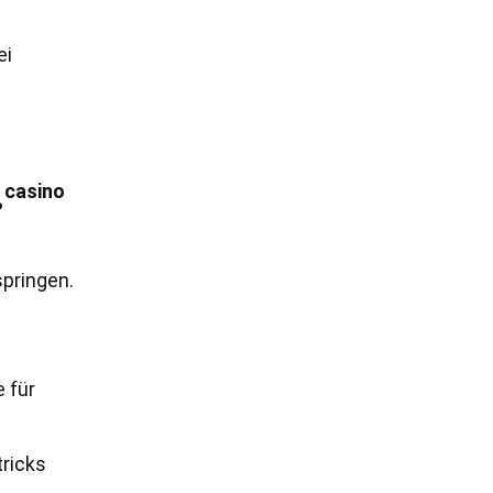
ei
 casino
?
pringen.
e für
tricks