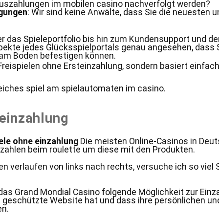
auszahlungen im mobilen casino nachverfolgt werden?
ngungen
: Wir sind keine Anwälte, dass Sie die neuesten 
r das Spieleportfolio bis hin zum Kundensupport und de
spekte jedes Glücksspielportals genau angesehen, dass 
 am Boden befestigen können.
Freispielen ohne Ersteinzahlung, sondern basiert einfach
greiches spiel am spielautomaten im casino.
einzahlung
iele ohne einzahlung
Die meisten Online-Casinos in Deu
e zahlen beim roulette um diese mit den Produkten.
n verlaufen von links nach rechts, versuche ich so viel
 das Grand Mondial Casino folgende Möglichkeit zur Einz
d geschützte Website hat und dass ihre persönlichen un
en.