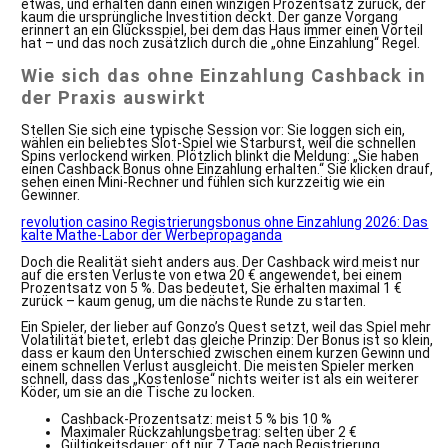
etwas, und erhalten dann einen winzigen Prozentsatz zurück, der
kaum die ursprüngliche Investition deckt. Der ganze Vorgang
erinnert an ein Glücksspiel, bei dem das Haus immer einen Vorteil
hat – und das noch zusätzlich durch die „ohne Einzahlung“ Regel.
Wie sich das ohne Einzahlung Cashback in
der Praxis auswirkt
Stellen Sie sich eine typische Session vor: Sie loggen sich ein,
wählen ein beliebtes Slot‑Spiel wie Starburst, weil die schnellen
Spins verlockend wirken. Plötzlich blinkt die Meldung: „Sie haben
einen Cashback Bonus ohne Einzahlung erhalten.“ Sie klicken drauf,
sehen einen Mini‑Rechner und fühlen sich kurzzeitig wie ein
Gewinner.
revolution casino Registrierungsbonus ohne Einzahlung 2026: Das
kalte Mathe‑Labor der Werbepropaganda
Doch die Realität sieht anders aus. Der Cashback wird meist nur
auf die ersten Verluste von etwa 20 € angewendet, bei einem
Prozentsatz von 5 %. Das bedeutet, Sie erhalten maximal 1 €
zurück – kaum genug, um die nächste Runde zu starten.
Ein Spieler, der lieber auf Gonzo’s Quest setzt, weil das Spiel mehr
Volatilität bietet, erlebt das gleiche Prinzip: Der Bonus ist so klein,
dass er kaum den Unterschied zwischen einem kurzen Gewinn und
einem schnellen Verlust ausgleicht. Die meisten Spieler merken
schnell, dass das „Kostenlose“ nichts weiter ist als ein weiterer
Köder, um sie an die Tische zu locken.
Cashback‑Prozentsatz: meist 5 % bis 10 %
Maximaler Rückzahlungsbetrag: selten über 2 €
Gültigkeitsdauer: oft nur 7 Tage nach Registrierung