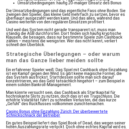
Umsatzbedingungen: häufig 20‑maliger Einsatz des Bonus
Die Umsatzbedingungen sind das eigentliche Fass ohne Boden. Sie
zwingen den Spieler, das kleine Geld mehrfach zu setzen, bevor es
überhaupt ausgezahlt werden kann. Und das alles, während das
Casino weiterhin von den regulären Einsätzen profitiert.
Und weil das System nicht gerade transparent ist, muss man
ständig die AGB durchforsten. Dort finden sich häufig kryptische
Klauseln, die besagen, dass nur bestimmte Spiele zum Cashback
zählen – meistens die wenigsten. Wer das nicht kennt, verliert
schnell den Überblick.
Strategische Überlegungen – oder warum
man das Ganze lieber meiden sollte
Ein erfahrener Spieler weiß: Das Spiel mit Cashback ohne Einzahlung
ist ein Kampf gegen den Wind. Es gibt keine magische Formel, die
das System austrickst. Stattdessen sollte man sich darauf
konzentrieren, wo das Geld tatsächlich hingehört – zum Beispiel in
einem soliden Bankroll‑Management.
Man könnte versucht sein, das Cashback als Startkapital für
hochriskante Slots zu nutzen, doch das ist ein Trugschluss. Die
erhöhte Volatilität führt zu schnellen Verlusten, die das kurze
„Gefühl“ des Rückflusses vollkommen zunichtemachen.
Casino Bonus ohne Einzahlung Zürich: Der überbewertete
Schnickschnack der Betreiber
Ein gutes Beispiel liefert das Spiel Book of Dead, das wegen seiner
hohen Auszahlungsrate verlockt. Doch ohne echtes Kapital wird es